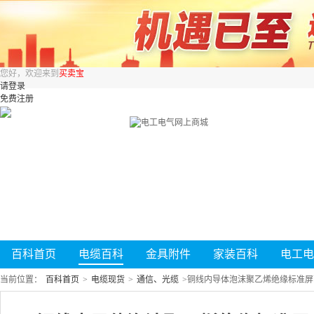
您好，欢迎来到
买卖宝
请登录
免费注册
百科首页
电缆百科
金具附件
家装百科
电工电
当前位置：
百科首页
>
电缆现货
>
通信、光缆
>
铜线内导体泡沫聚乙烯绝缘标准屏