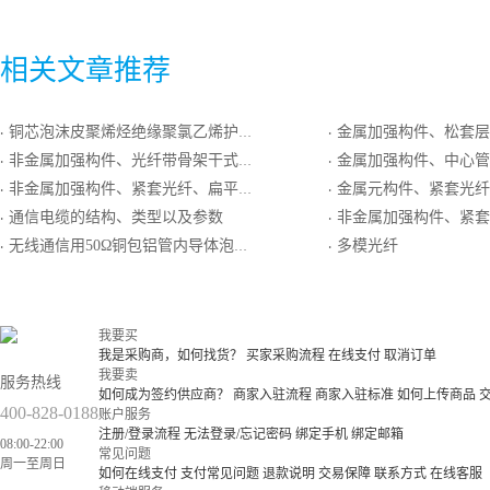
相关文章推荐
铜芯泡沫皮聚烯烃绝缘聚氯乙烯护套非屏蔽型局用对称电缆
金属加强构件、松套层绞（半）干式、钢－聚乙烯
·
·
非金属加强构件、光纤带骨架干式、阻燃聚烯烃护套通信用室外光缆
金属加强构件、中心管干式、聚乙护
·
·
非金属加强构件、紧套光纤、扁平形、聚氯乙烯护套房屋布线用室内光缆
金属元构件、紧套光纤、低烟无
·
·
通信电缆的结构、类型以及参数
非金属加强构件、紧套光纤、聚乙烯护套终
·
·
无线通信用50Ω铜包铝管内导体泡沫聚乙烯绝缘环形皱纹铝管外导体聚乙烯护套同轴射频电缆
多模光纤
·
·
我要买
我是采购商，如何找货？
买家采购流程
在线支付
取消订单
我要卖
服务热线
如何成为签约供应商？
商家入驻流程
商家入驻标准
如何上传商品
400-828-0188
账户服务
注册/登录流程
无法登录/忘记密码
绑定手机
绑定邮箱
08:00-22:00
常见问题
周一至周日
如何在线支付
支付常见问题
退款说明
交易保障
联系方式
在线客服