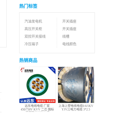
热门标签
汽油发电机
开关插座
高压开关柜
开关插座
双控开关接线
线槽
冷压端子
电线颜色
热销商品
远东电线电缆 厂家
上海上塑电线电缆0.6/1KV
450/750V KVV 二芯 国标
YJV22电力电缆 3*2.5