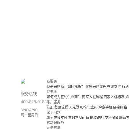
我要买
我是采购商，如何找货？
买家采购流程
在线支付
取消
我要卖
服务热线
如何成为签约供应商？
商家入驻流程
商家入驻标准
如
400-828-0188
账户服务
注册/登录流程
无法登录/忘记密码
绑定手机
绑定邮箱
08:00-22:00
常见问题
周一至周日
如何在线支付
支付常见问题
退款说明
交易保障
联系
移动端服务
友情链接