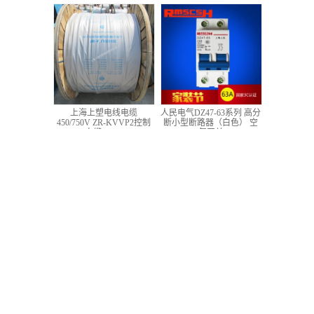
低压铜芯控制电缆
上海上塑电线电缆
人民电气DZ47-63系列 高分
450/750V ZR-KVVP2控制
断小型断路器（白色） 空
电缆 4*1.5
气开关