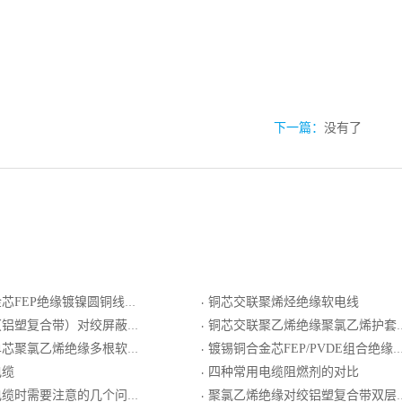
下一篇：
没有了
EP绝缘镀镍圆铜线编织屏蔽电线电缆
铜芯交联聚烯烃绝缘软电线
·
）对绞屏蔽交联聚乙烯绝缘聚氯乙烯护套计算机电缆
铜芯交联聚乙烯绝缘聚氯乙烯护套钢丝铠装控制电缆
·
聚氯乙烯绝缘多根软导体扁形电缆
镀锡铜合金芯FEP/PVDE组合绝缘镀锡圆铜线编绕包屏蔽PVDE护套电线电缆
·
电缆
四种常用电缆阻燃剂的对比
·
缆时需要注意的几个问题
聚氯乙烯绝缘对绞铝塑复合带双层分屏蔽和单层总屏蔽聚氯乙烯护套一般用普通级K分度热电偶用本安型补偿电缆
·