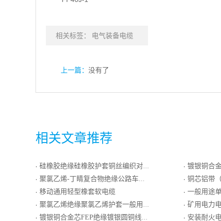
相关标签：
电气装备电缆
上一篇：
没有了
相关文章推荐
硅橡胶绝缘硅橡胶护套铜丝编织对绞屏蔽计算机电缆
镀银铜合金芯F
·
·
聚氯乙烯-丁睛复合物绝缘公路车辆用线
铜芯铝带（铝塑复合带
·
·
移动通用轻型橡套软电缆
一般用途单芯
·
·
聚氯乙烯绝缘聚氯乙烯护套一般用普通级K分度热电偶用软导体补偿电缆
矿用电力
·
·
镀银铜合金芯FEP绝缘镀银圆铜线编织屏蔽电线电缆
安装耐火电
·
·