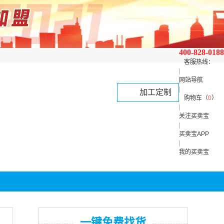
400-828-0188
客服热线：
|
网站导航
|
加工定制
购物车（
0
）
|
关注买卖宝
|
买卖宝APP
|
我的买卖宝
一键免费找货