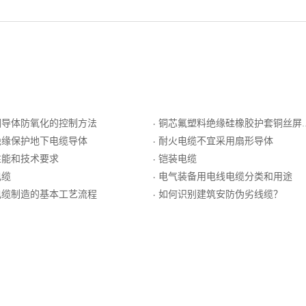
铜导体防氧化的控制方法
铜芯氟塑料绝缘硅橡胶护套铜丝屏蔽控制电缆
·
绝缘保护地下电缆导体
耐火电缆不宜采用扇形导体
·
性能和技术要求
铠装电缆
·
电缆
电气装备用电线电缆分类和用途
·
电缆制造的基本工艺流程
如何识别建筑安防伪劣线缆？
·