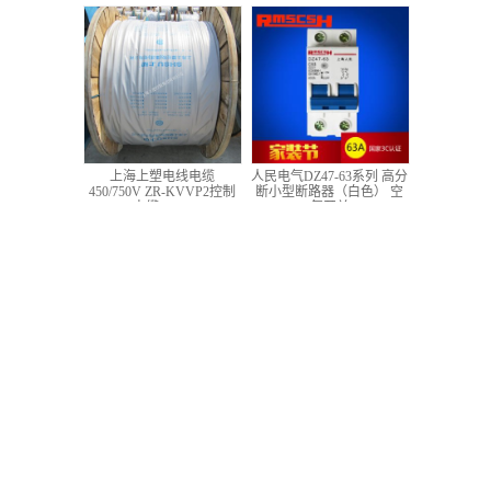
低压铜芯控制电缆
上海上塑电线电缆
人民电气DZ47-63系列 高分
450/750V ZR-KVVP2控制
断小型断路器（白色） 空
电缆 4*1.5
气开关