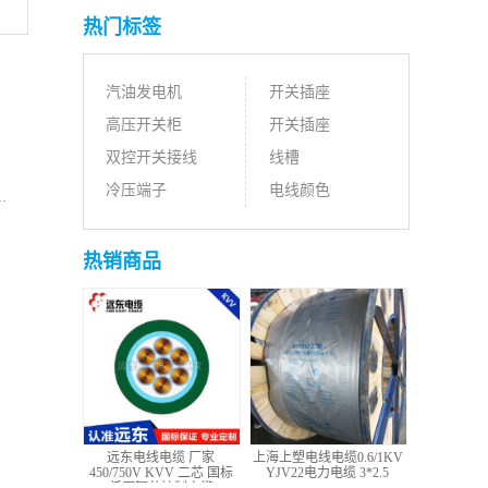
热门标签
汽油发电机
开关插座
高压开关柜
开关插座
双控开关接线
线槽
冷压端子
电线颜色
热销商品
远东电线电缆 厂家
上海上塑电线电缆0.6/1KV
450/750V KVV 二芯 国标
YJV22电力电缆 3*2.5