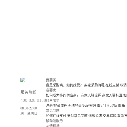
我要买
我是采购商，如何找货？
买家采购流程
在线支付
取消
我要卖
服务热线
如何成为签约供应商？
商家入驻流程
商家入驻标准
如
400-828-0188
账户服务
注册/登录流程
无法登录/忘记密码
绑定手机
绑定邮箱
08:00-22:00
常见问题
周一至周日
如何在线支付
支付常见问题
退款说明
交易保障
联系
移动端服务
友情链接