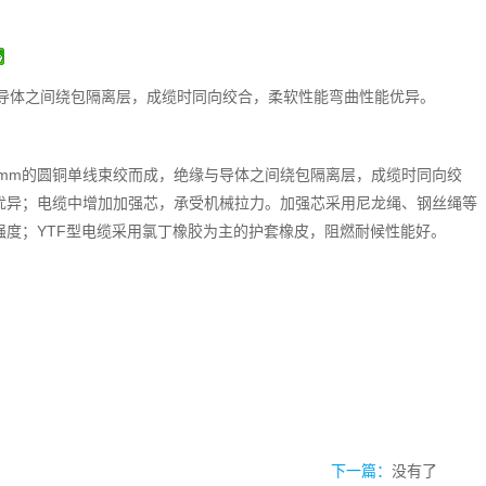
与导体之间绕包隔离层，成缆时同向绞合，柔软性能弯曲性能优异。
20mm的圆铜单线束绞而成，绝缘与导体之间绕包隔离层，成缆时同向绞
优异；电缆中增加加强芯，承受机械拉力。加强芯采用尼龙绳、钢丝绳等
强度；YTF型电缆采用氯丁橡胶为主的护套橡皮，阻燃耐候性能好。
下一篇：
没有了