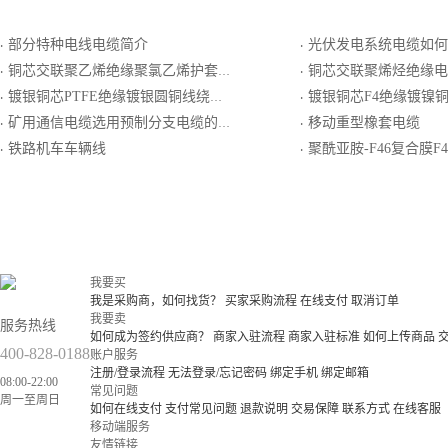
部分特种电线电缆简介
光伏发电系统电缆如何
·
·
铜芯交联聚乙烯绝缘聚氯乙烯护套软导体控制电缆
铜芯交联聚烯烃绝缘电
·
·
镀银铜芯PTFE绝缘镀银圆铜线绕包屏蔽PTFE生带护套电线电缆
镀银铜芯F4绝缘镀镍铜线编织屏蔽F4生
·
·
矿用通信电缆选用预制分支电缆的关键问题
移动重型橡套电缆
·
·
铁路机车车辆线
聚酰亚胺-F46复合膜F46组合绝缘及护套裸钢带
·
·
我要买
我是采购商，如何找货？
买家采购流程
在线支付
取消订单
我要卖
服务热线
如何成为签约供应商？
商家入驻流程
商家入驻标准
如何上传商品
400-828-0188
账户服务
注册/登录流程
无法登录/忘记密码
绑定手机
绑定邮箱
08:00-22:00
常见问题
周一至周日
如何在线支付
支付常见问题
退款说明
交易保障
联系方式
在线客服
移动端服务
友情链接