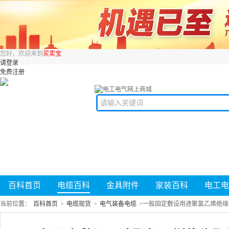
您好，欢迎来到
买卖宝
请登录
免费注册
百科首页
电缆百科
金具附件
家装百科
电工电
当前位置：
百科首页
>
电缆现货
>
电气装备电缆
>
一般固定敷设用途聚氯乙烯绝缘