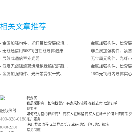
相关文章推荐
金属加强构件、光纤带松套层绞填充式、铝－聚乙烯粘结护套、双细圆钢丝铠装、聚乙烯套通信用室外光缆
金属加强构件、松套层绞填充式、铝－聚乙烯粘结护套、单圆细钢
·
·
无线通信用50Ω铜包铝线导体泡沫聚乙烯绝缘铝塑复合编织外导体聚乙烯护套同轴射频电缆
非金属加强构件、紧套光纤、聚氯乙烯护套、聚氯乙烯
·
·
层绞式通信室外光缆
无金属元构件、光纤带松套、聚氯乙
·
·
低烟无卤阻燃聚烯烃绝缘编织屏蔽低烟无卤阻燃聚烯烃护套最高传输频率16MHz数字通信用主干对绞电缆
金属加强构件、松套层绞填充式、铝－聚乙烯粘结护套、双单细圆钢
·
·
金属加强构件、光纤带骨架干式、钢－聚乙烯粘结护套、单细圆钢丝铠装、聚乙烯套通信用室外光缆
16单元铜线内导体实心聚乙烯绝缘单层编织屏蔽外导体聚
·
·
我要买
我是采购商，如何找货？
买家采购流程
在线支付
取消订单
我要卖
服务热线
如何成为签约供应商？
商家入驻流程
商家入驻标准
如何上传商品
400-828-0188
账户服务
注册/登录流程
无法登录/忘记密码
绑定手机
绑定邮箱
08:00-22:00
常见问题