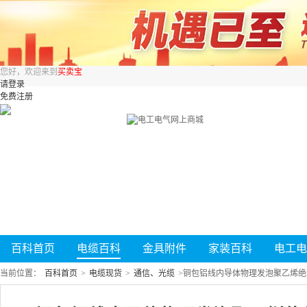
您好，欢迎来到
买卖宝
请登录
免费注册
百科首页
电缆百科
金具附件
家装百科
电工电
当前位置：
百科首页
>
电缆现货
>
通信、光缆
>
铜包铝线内导体物理发泡聚乙烯绝