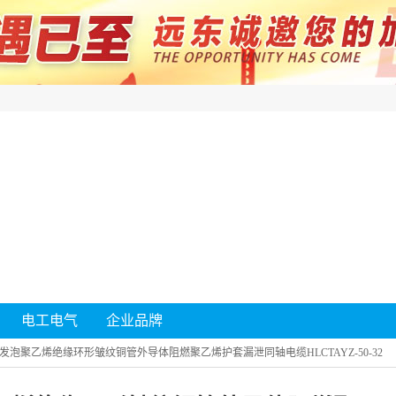
电工电气
企业品牌
泡聚乙烯绝缘环形皱纹铜管外导体阻燃聚乙烯护套漏泄同轴电缆HLCTAYZ-50-32