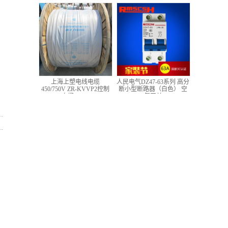
低压铜芯控制电缆
上海上塑电线电缆
人民电气DZ47-63系列 高分
450/750V ZR-KVVP2控制
断小型断路器（白色） 空
电缆 4*1.5
气开关