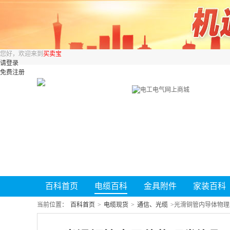
您好，欢迎来到
买卖宝
请登录
免费注册
百科首页
电缆百科
金具附件
家装百科
当前位置：
百科首页
>
电缆现货
>
通信、光缆
>
光滑铜管内导体物理发