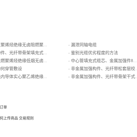
缘无卤阻燃聚烯烃护套非屏蔽型局用对称电缆
漏泄同轴电缆
·
充式、聚乙烯护套、纵包皱纹钢带铠装、聚乙烯套通信用室外光缆
鉴别光缆优劣程度的方法
·
卤阻燃聚烯烃护套最高传输频率16MHz数字通信用水平对绞电缆
中心管填充式缆芯、金属加强件8字型结构、聚乙烯护套微型自承式通信用室外光缆
·
如何穿管敷设
非金属加强构件、光纤带松套层绞（半）干式、阻燃聚乙烯护套通信用室外光缆
·
绝缘单层编织屏蔽外导体低烟无卤阻燃聚烯烃护套集束局用同轴电缆
非金属加强构件、光纤带骨架干式、非金属加强材料铠装、聚乙烯套通信用室外光缆
·
订单
何上传商品
交易规则