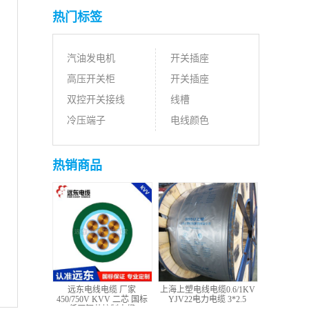
热门标签
汽油发电机
开关插座
高压开关柜
开关插座
双控开关接线
线槽
冷压端子
电线颜色
热销商品
远东电线电缆 厂家
上海上塑电线电缆0.6/1KV
450/750V KVV 二芯 国标
YJV22电力电缆 3*2.5