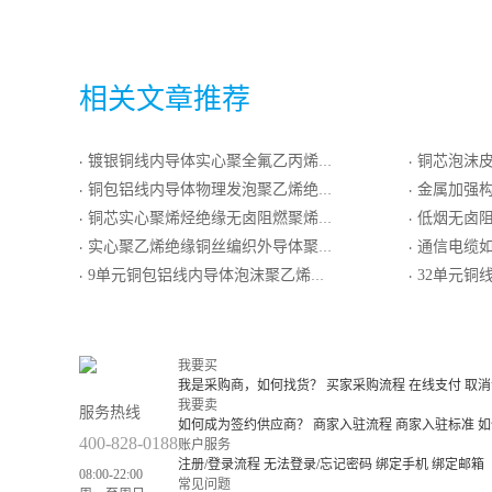
相关文章推荐
镀银铜线内导体实心聚全氟乙丙烯内层聚乙烯外层绝缘双层编织屏蔽外导体低烟无卤阻燃聚烯烃护套局用同轴电缆
铜芯泡沫皮聚烯烃绝
·
·
铜包铝线内导体物理发泡聚乙烯绝缘环形皱纹铜管外导体聚乙烯护套漏泄同轴电缆
金属加强构件、光纤带骨架填
·
·
铜芯实心聚烯烃绝缘无卤阻燃聚烯烃护套非屏蔽型局用对称电缆
低烟无卤阻燃聚烯烃绝缘低烟无
·
·
实心聚乙烯绝缘铜丝编织外导体聚氯乙烯护套射频同轴电缆
通信电缆
·
·
9单元铜包铝线内导体泡沫聚乙烯绝缘铝塑复合编织外导体低烟无卤阻燃聚烯烃护套集束同轴电缆
32单元铜线内导体实心聚乙烯
·
·
我要买
我是采购商，如何找货？
买家采购流程
在线支付
取消
我要卖
服务热线
如何成为签约供应商？
商家入驻流程
商家入驻标准
如
400-828-0188
账户服务
注册/登录流程
无法登录/忘记密码
绑定手机
绑定邮箱
08:00-22:00
常见问题