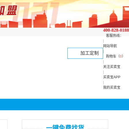
400-828-0188
客服热线：
|
网站导航
|
加工定制
购物车（
0
）
|
关注买卖宝
|
买卖宝APP
|
我的买卖宝
一键免费找货