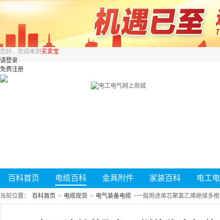
您好，欢迎来到
买卖宝
请登录
免费注册
百科首页
电缆百科
金具附件
家装百科
电工电
当前位置：
百科首页
>
电缆现货
>
电气装备电缆
>
一般用途单芯聚氯乙烯绝缘多根