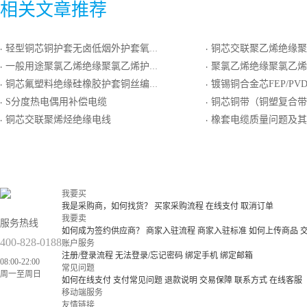
相关文章推荐
轻型铜芯铜护套无卤低烟外护套氧化镁绝缘控制电缆
铜芯交联聚乙烯绝缘聚氯乙烯护套铜丝
·
·
一般用途聚氯乙烯绝缘聚氯乙烯护套铝芯扁形电缆
聚氯乙烯绝缘聚氯乙烯护套一般用精密级K
·
·
铜芯氟塑料绝缘硅橡胶护套铜丝编织屏蔽对绞铜丝编织总屏计算机电缆
镀锡铜合金芯FEP/PVDE组合绝缘镀锡圆
·
·
S分度热电偶用补偿电缆
铜芯铜带（铜塑复合带）总屏聚氯乙烯绝缘聚
·
·
铜芯交联聚烯烃绝缘电线
橡套电缆质量问题及其
·
·
我要买
我是采购商，如何找货？
买家采购流程
在线支付
取消订单
我要卖
服务热线
如何成为签约供应商？
商家入驻流程
商家入驻标准
如何上传商品
400-828-0188
账户服务
注册/登录流程
无法登录/忘记密码
绑定手机
绑定邮箱
08:00-22:00
常见问题
周一至周日
如何在线支付
支付常见问题
退款说明
交易保障
联系方式
在线客服
移动端服务
友情链接