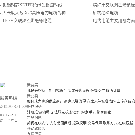
镀锡铜芯XETFE绝缘镀锡圆铜线编织屏蔽电线电缆
煤矿用交联聚乙烯绝缘粗钢丝铠装聚
·
·
大长度大截面超高压电力电缆的种类
矿物绝缘电缆
·
·
110kV交联聚乙烯绝缘电缆
电线电缆主要用哪方面
·
·
我要买
我是采购商，如何找货？
买家采购流程
在线支付
取消订单
我要卖
服务热线
如何成为签约供应商？
商家入驻流程
商家入驻标准
如何上传商品
400-828-0188
账户服务
注册/登录流程
无法登录/忘记密码
绑定手机
绑定邮箱
08:00-22:00
常见问题
周一至周日
如何在线支付
支付常见问题
退款说明
交易保障
联系方式
在线客服
移动端服务
友情链接