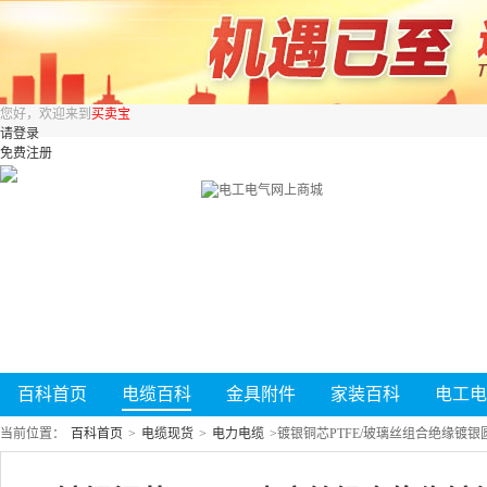
您好，欢迎来到
买卖宝
请登录
免费注册
百科首页
电缆百科
金具附件
家装百科
电工电
当前位置：
百科首页
>
电缆现货
>
电力电缆
>
镀银铜芯PTFE/玻璃丝组合绝缘镀银