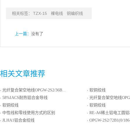
相关标签：
TZX-15
裸电线
铜编织线
上一篇：
没有了
相关文章推荐
光纤复合架空地线OPGW-2S2/36B1(0/136-161.0)
软铜绞线
·
·
58%IACS耐热铝合金导线
光纤复合架空地线OPGW-2S2/72B1(0
·
·
软铜绞线
软铜绞线
·
·
中性线和零线使用方式的区别
RE-A6稀土铝电工圆
·
·
JLHA1铝合金绞线
OPGW-2S2/72B1(0/186-40
·
·