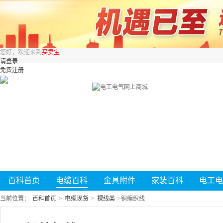
您好，欢迎来到
买卖宝
请登录
免费注册
百科首页
电缆百科
金具附件
家装百科
电工电
当前位置：
百科首页
>
电缆现货
>
裸线类
>
铜编织线