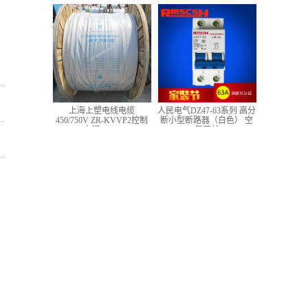
低压铜芯控制电缆
上海上塑电线电缆
人民电气DZ47-63系列 高分
450/750V ZR-KVVP2控制
断小型断路器（白色） 空
电缆 4*1.5
气开关