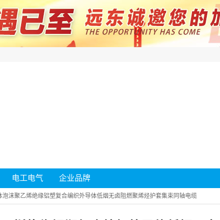
电工电气
企业品牌
体泡沫聚乙烯绝缘铝塑复合编织外导体低烟无卤阻燃聚烯烃护套集束同轴电缆