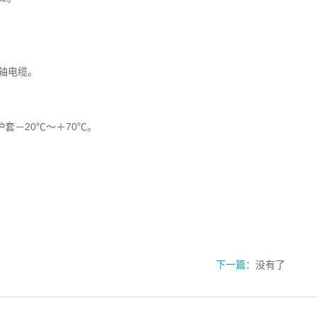
轴电缆。
套－20℃～＋70℃。
下一篇：
没有了