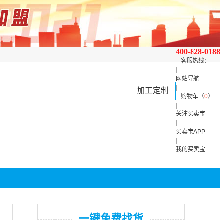
400-828-0188
客服热线：
|
网站导航
|
加工定制
购物车（
0
）
|
关注买卖宝
|
买卖宝APP
|
我的买卖宝
一键免费找货