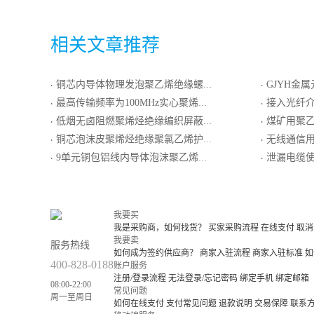
相关文章推荐
铜芯内导体物理发泡聚乙烯绝缘螺旋形皱纹外导体阻燃聚乙烯护套超柔射频同轴电缆
GJYH金属元构
·
·
最高传输频率为100MHz实心聚烯烃绝缘阻燃聚烯烃护套非屏蔽加强型xDSL传输的引入电缆
接入光纤
·
·
低烟无卤阻燃聚烯烃绝缘编织屏蔽低烟无卤阻燃聚烯烃护套最高传输频率100MHz（双工）数字通信用工作对绞电缆
煤矿用聚乙烯绝缘铝
·
·
铜芯泡沫皮聚烯烃绝缘聚氯乙烯护套屏蔽型局用对称电缆
无线通信用50Ω铜包铝线导
·
·
9单元铜包铝线内导体泡沫聚乙烯绝缘铝塑复合编织外导体聚乙烯护套集束同轴电缆
泄漏电缆
·
·
我要买
我是采购商，如何找货？
买家采购流程
在线支付
取消
我要卖
服务热线
如何成为签约供应商？
商家入驻流程
商家入驻标准
如
400-828-0188
账户服务
注册/登录流程
无法登录/忘记密码
绑定手机
绑定邮箱
08:00-22:00
常见问题
周一至周日
如何在线支付
支付常见问题
退款说明
交易保障
联系