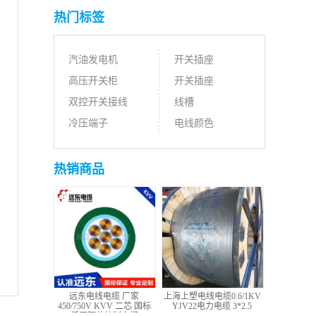
热门标签
汽油发电机
开关插座
高压开关柜
开关插座
双控开关接线
线槽
冷压端子
电线颜色
热销商品
远东电线电缆 厂家
上海上塑电线电缆0.6/1KV
450/750V KVV 二芯 国标
YJV22电力电缆 3*2.5