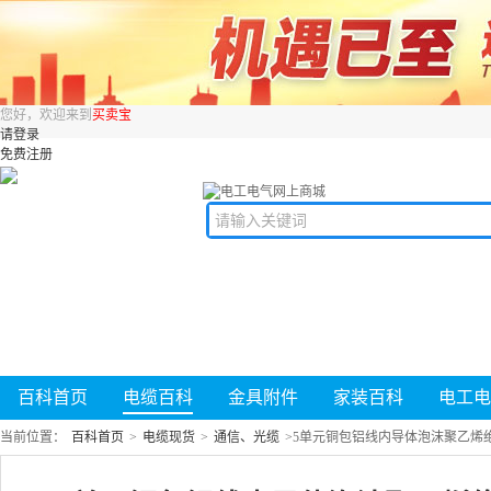
您好，欢迎来到
买卖宝
请登录
免费注册
百科首页
电缆百科
金具附件
家装百科
电工电
当前位置：
百科首页
>
电缆现货
>
通信、光缆
>
5单元铜包铝线内导体泡沫聚乙烯