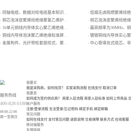
同轴电缆、数据对绞电缆基本知识介绍
低烟无卤阻燃聚烯烃绝缘聚氯乙烯护套最高传输频率20M
·
·
铜芯泡沫皮聚烯烃绝缘聚氯乙烯护套屏蔽型局用对称电缆
铜芯泡沫皮聚烯烃绝缘填充式铝塑粘结综
·
·
16单元铜线内导体实心聚乙烯绝缘单层编织屏蔽外导体低烟无卤阻燃聚烯烃护套集束局用同轴电缆
最高频率为30MHz、铜芯泡沫实心皮聚烯烃绝缘填充式铝塑粘结内护套纵
·
·
铜线内导体泡沫聚乙烯绝缘标准屏蔽外导体低烟无卤阻燃聚烯烃护套局用同轴电缆
镀银铜线内导体实心聚全氟乙丙烯内层聚乙烯外层绝缘单层编织屏蔽外导体
·
·
金属构件、光纤带松套层绞式、聚氨酯护层通信用室内光缆GJDU
中心管填充式缆芯、非金属加强件8字型结构、聚乙烯护
·
·
我要买
我是采购商，如何找货？
买家采购流程
在线支付
取消订单
我要卖
服务热线
如何成为签约供应商？
商家入驻流程
商家入驻标准
如何上传商品
400-828-0188
账户服务
注册/登录流程
无法登录/忘记密码
绑定手机
绑定邮箱
08:00-22:00
常见问题
周一至周日
如何在线支付
支付常见问题
退款说明
交易保障
联系方式
在线客服
移动端服务
友情链接