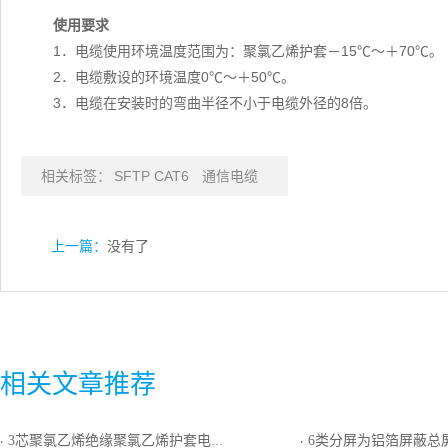
使用要求
1．电缆使用环境温度范围为：聚氯乙烯护套－15℃～＋70℃。
2．电缆敷设的环境温度0℃～＋50℃。
3．电缆在安装时的弯曲半径不小于电缆外径的8倍。
相关标签：
SFTP CAT6
通信电缆
上一篇：
没有了
相关文章推荐
3芯聚氯乙烯绝缘聚氯乙烯护套电话软线
6类分屏为铝箔屏蔽总屏为编
·
·