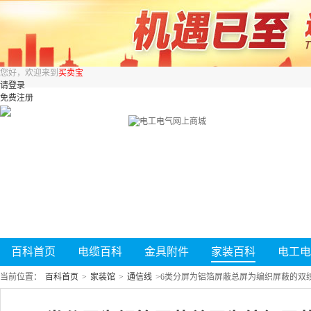
您好，欢迎来到
买卖宝
请登录
免费注册
百科首页
电缆百科
金具附件
家装百科
电工电
当前位置：
百科首页
>
家装馆
>
通信线
>
6类分屏为铝箔屏蔽总屏为编织屏蔽的双