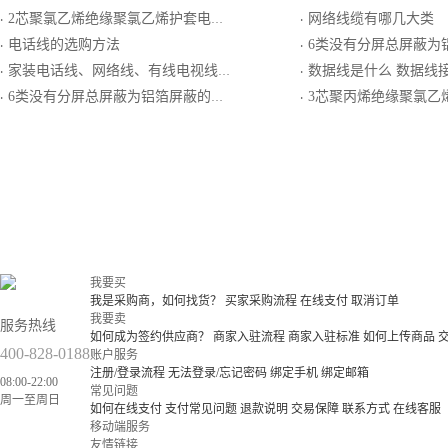
2芯聚氯乙烯绝缘聚氯乙烯护套电话软线
网络线缆有哪几大类
·
·
电话线的选购方法
6类没有分屏总屏蔽为铝箔
·
·
家装电话线、网络线、有线电视线如何布线
数据线是什么 数据线接
·
·
6类没有分屏总屏蔽为铝箔屏蔽的双绞线
3芯聚丙烯绝缘聚氯乙烯护套
·
·
我要买
我是采购商，如何找货？
买家采购流程
在线支付
取消订单
我要卖
服务热线
如何成为签约供应商？
商家入驻流程
商家入驻标准
如何上传商品
400-828-0188
账户服务
注册/登录流程
无法登录/忘记密码
绑定手机
绑定邮箱
08:00-22:00
常见问题
周一至周日
如何在线支付
支付常见问题
退款说明
交易保障
联系方式
在线客服
移动端服务
友情链接