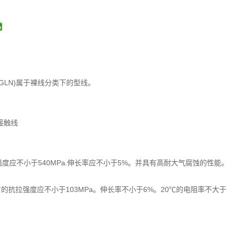
GLN)属于裸线分类下的型线。
接触线
度应不小于540MPa.伸长率应不小于5%。并具有高耐大气腐蚀的性能。
材的抗拉强度应不小于103MPa。伸长率不小于6%。20℃的电阻率不大于
。