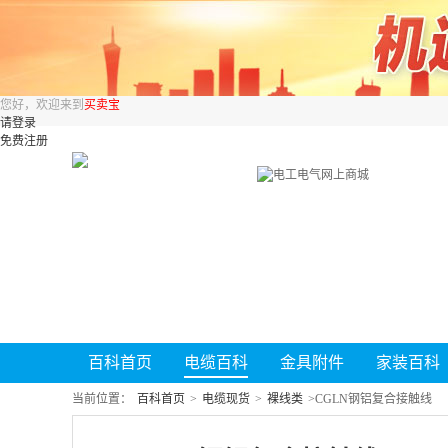
您好，欢迎来到
买卖宝
请登录
免费注册
百科首页
电缆百科
金具附件
家装百科
当前位置：
百科首页
>
电缆现货
>
裸线类
>
CGLN钢铝复合接触线