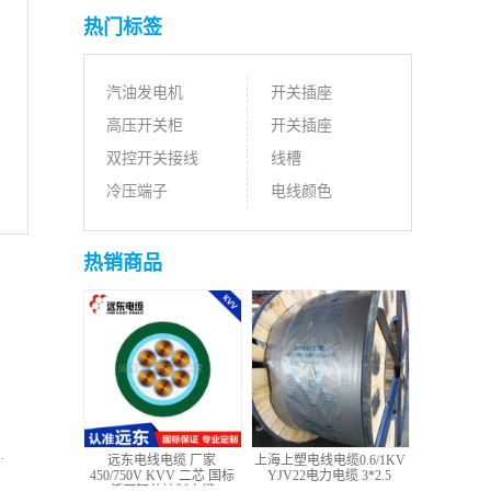
热门标签
汽油发电机
开关插座
高压开关柜
开关插座
双控开关接线
线槽
冷压端子
电线颜色
热销商品
远东电线电缆 厂家
上海上塑电线电缆0.6/1KV
450/750V KVV 二芯 国标
YJV22电力电缆 3*2.5