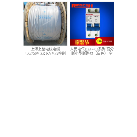
低压铜芯控制电缆
上海上塑电线电缆
人民电气DZ47-63系列 高分
450/750V ZR-KVVP2控制
断小型断路器（白色） 空
电缆 4*1.5
气开关