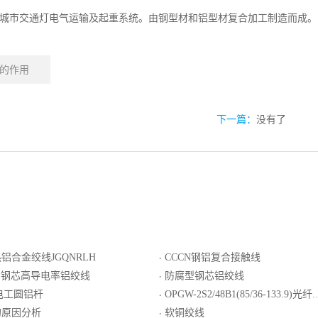
城市交通灯电气运输及起重系统。由钢型材和铝型材复合加工制造而成。
的作用
下一篇：
没有了
铝合金绞线JGQNRLH
CCCN钢铝复合接触线
·
ACS钢芯高导电率铝绞线
防腐型钢芯铝绞线
·
电工圆铝杆
OPGW-2S2/48B1(85/36-133.9)光纤复合架空地线
·
的原因分析
软铜绞线
·