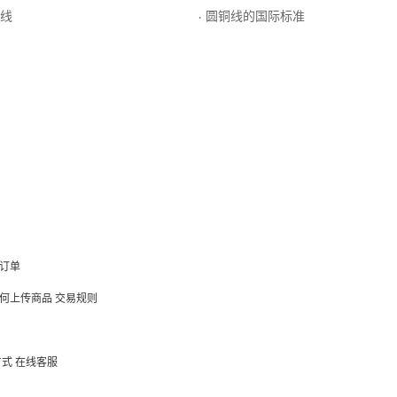
刷线
圆铜线的国际标准
·
订单
何上传商品
交易规则
方式
在线客服