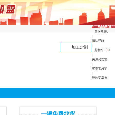
400-828-0188
客服热线：
|
网站导航
|
加工定制
购物车（
0
）
|
关注买卖宝
|
买卖宝APP
|
我的买卖宝
一键免费找货