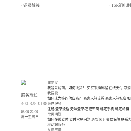
铜接触线
TSR铜电
·
·
我要买
我是采购商，如何找货？
买家采购流程
在线支付
取消
我要卖
服务热线
如何成为签约供应商？
商家入驻流程
商家入驻标准
如
400-828-0188
账户服务
注册/登录流程
无法登录/忘记密码
绑定手机
绑定邮箱
08:00-22:00
常见问题
周一至周日
如何在线支付
支付常见问题
退款说明
交易保障
联系
移动端服务
友情链接