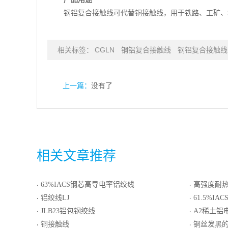
钢铝复合接触线可代替铜接触线，用于铁路、工矿、
相关标签：
CGLN
钢铝复合接触线
钢铝复合接触线
上一篇：
没有了
相关文章推荐
63%IACS钢芯高导电率铝绞线
高强度耐热
·
·
铝绞线LJ
61.5%I
·
·
JLB23铝包钢绞线
A2稀土铝
·
·
铜接触线
铜丝发黑
·
·