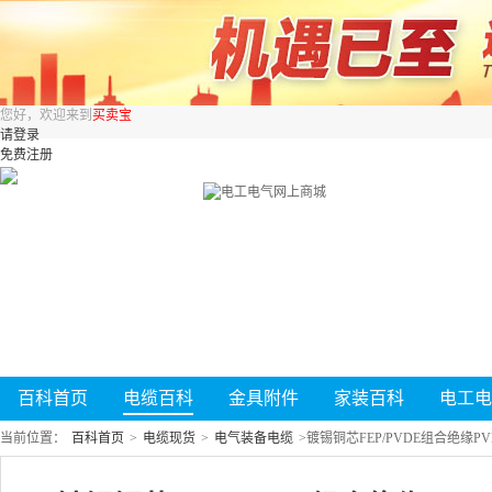
您好，欢迎来到
买卖宝
请登录
免费注册
百科首页
电缆百科
金具附件
家装百科
电工电
当前位置：
百科首页
>
电缆现货
>
电气装备电缆
>
镀锡铜芯FEP/PVDE组合绝缘P