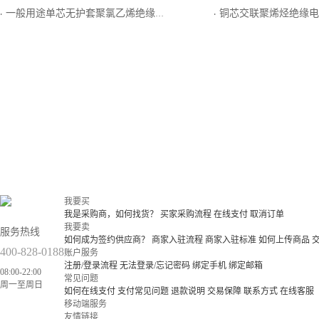
一般用途单芯无护套聚氯乙烯绝缘多根软导体电缆
铜芯交联聚烯烃绝缘电
·
·
我要买
我是采购商，如何找货？
买家采购流程
在线支付
取消订单
我要卖
服务热线
如何成为签约供应商？
商家入驻流程
商家入驻标准
如何上传商品
400-828-0188
账户服务
注册/登录流程
无法登录/忘记密码
绑定手机
绑定邮箱
08:00-22:00
常见问题
周一至周日
如何在线支付
支付常见问题
退款说明
交易保障
联系方式
在线客服
移动端服务
友情链接