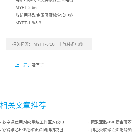
MYPT-3.6/6
煤矿用移动金属屏蔽橡套软电缆
MYPT-1.9/3.3
相关标签：
MYPT-6/10
电气装备电缆
上一篇：
没有了
相关文章推荐
数字通信用对绞星绞工作区对绞电缆
聚酰亚胺-F46复合薄膜乙丙橡皮绝缘组合及护套圆形裸
·
·
镀锡铜芯FEP绝缘镀锡圆铜线绕包屏蔽ETFE护套电线电缆
铜芯交联聚乙烯绝缘聚氯乙烯护套
·
·