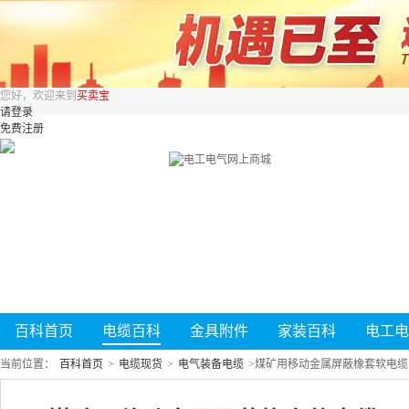
您好，欢迎来到
买卖宝
请登录
免费注册
百科首页
电缆百科
金具附件
家装百科
电工电
当前位置：
百科首页
>
电缆现货
>
电气装备电缆
>
煤矿用移动金属屏蔽橡套软电缆