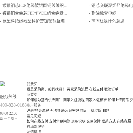
镀银铜芯FEP绝缘镀银圆铜线编织编织屏蔽PI/FEP复合带护套轻型电线电缆
铜芯交联聚烯烃绝缘电
·
·
镀锡铜合金芯FEP/PVDE组合绝缘镀锡圆铜线编绕包屏蔽PVDE护套电线电缆
耐油橡套电缆
·
·
氟塑料绝缘氟塑料护套镀锡铜丝编织分屏耐热用精密级K分度热电偶用延长型补偿电缆
BLV线是什么意思
·
·
我要买
我是采购商，如何找货？
买家采购流程
在线支付
取消订单
我要卖
服务热线
如何成为签约供应商？
商家入驻流程
商家入驻标准
如何上传商品
400-828-0188
账户服务
注册/登录流程
无法登录/忘记密码
绑定手机
绑定邮箱
08:00-22:00
常见问题
周一至周日
如何在线支付
支付常见问题
退款说明
交易保障
联系方式
在线客服
移动端服务
友情链接