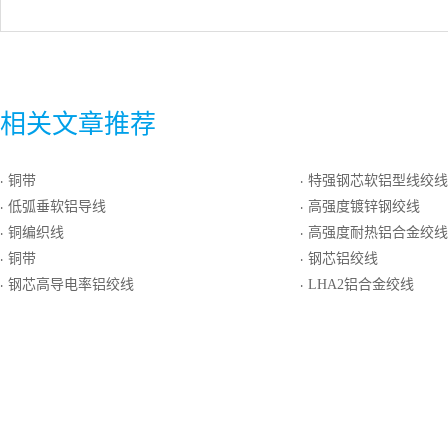
相关文章推荐
铜带
特强钢芯软铝型线绞线
·
·
低弧垂软铝导线
高强度镀锌钢绞线
·
·
铜编织线
高强度耐热铝合金绞线J
·
·
铜带
钢芯铝绞线
·
·
钢芯高导电率铝绞线
LHA2铝合金绞线
·
·