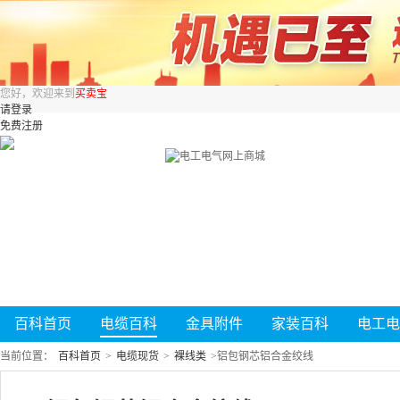
您好，欢迎来到
买卖宝
请登录
免费注册
百科首页
电缆百科
金具附件
家装百科
电工电
当前位置：
百科首页
>
电缆现货
>
裸线类
>
铝包钢芯铝合金绞线