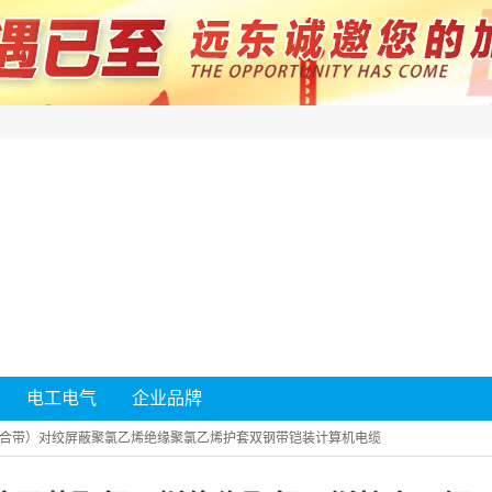
电工电气
企业品牌
合带）对绞屏蔽聚氯乙烯绝缘聚氯乙烯护套双钢带铠装计算机电缆