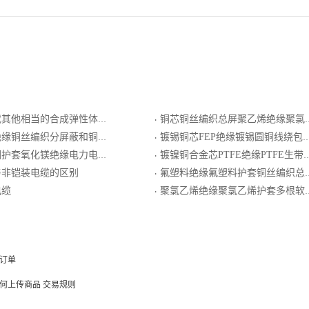
他相当的合成弹性体橡套软线
铜芯铜丝编织总屏聚乙烯绝缘聚氯乙烯护套双钢带铠装计算机电缆
·
编织总屏蔽氯化聚乙烯橡皮护套一般用精密级K分度热电偶用延长型补偿电缆
镀锡铜芯FEP绝缘镀锡圆铜线绕包屏蔽ETFE护套电线电缆
·
护套氧化镁绝缘电力电缆
镀镍铜合金芯PTFE绝缘PTFE生带护套电线电缆
·
与非铠装电缆的区别
氟塑料绝缘氟塑料护套铜丝编织总屏耐热用热电偶S分度号补偿导线
·
电缆
聚氯乙烯绝缘聚氯乙烯护套多根软导体软电线
·
订单
何上传商品
交易规则