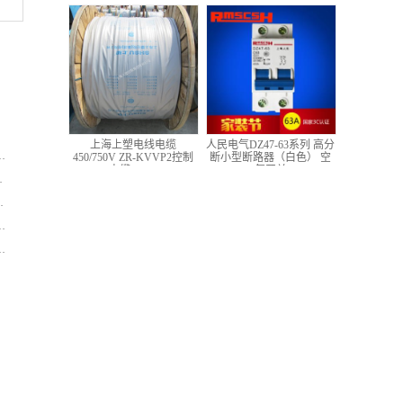
低压铜芯控制电缆
上海上塑电线电缆
人民电气DZ47-63系列 高分
450/750V ZR-KVVP2控制
断小型断路器（白色） 空
电缆 4*1.5
气开关