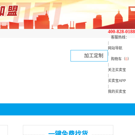
400-828-0188
客服热线：
|
网站导航
|
加工定制
购物车（
0
）
|
关注买卖宝
|
买卖宝APP
|
我的买卖宝
一键免费找货