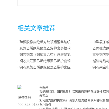
相关文章推荐
硅橡胶橡皮绝缘对绞镀锡铜丝编织分屏蔽硅橡胶橡皮护套耐热用普通级K分度热电偶用补偿电缆
中型氯丁或其
·
·
聚氯乙烯绝缘聚氯乙烯护套多根软导体软电线
乙丙橡皮绝缘铜丝编织分屏蔽和铜丝
·
·
铜芯铜带（铜塑复合带）总屏聚氯乙烯绝缘聚氯乙烯护套计算机电缆
重型铜芯铜
·
·
铜芯交联聚乙烯绝缘聚乙烯护套铜丝屏蔽控制电缆
铠装电缆
·
·
铜芯聚氯乙烯绝缘聚氯乙烯护套阻燃矿用铠装控制电缆
铜芯架空
·
·
我要买
我是采购商，如何找货？
买家采购流程
在线支付
取消
我要卖
服务热线
如何成为签约供应商？
商家入驻流程
商家入驻标准
如
400-828-0188
账户服务