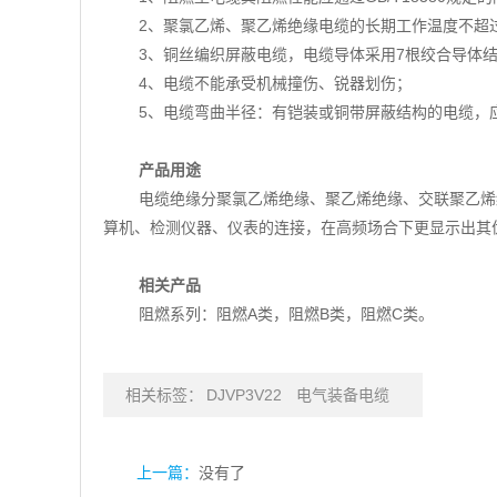
2、聚氯乙烯、聚乙烯绝缘电缆的长期工作温度不超过
3、铜丝编织屏蔽电缆，电缆导体采用7根绞合导体
4、电缆不能承受机械撞伤、锐器划伤；
5、电缆弯曲半径：有铠装或铜带屏蔽结构的电缆，
产品用途
电缆绝缘分聚氯乙烯绝缘、聚乙烯绝缘、交联聚乙烯绝
算机、检测仪器、仪表的连接，在高频场合下更显示出其
相关产品
阻燃系列：阻燃A类，阻燃B类，阻燃C类。
相关标签：
DJVP3V22
电气装备电缆
上一篇：
没有了