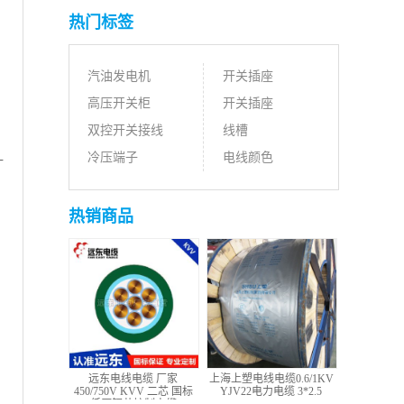
热门标签
汽油发电机
开关插座
高压开关柜
开关插座
双控开关接线
线槽
冷压端子
电线颜色
计
热销商品
远东电线电缆 厂家
上海上塑电线电缆0.6/1KV
450/750V KVV 二芯 国标
YJV22电力电缆 3*2.5