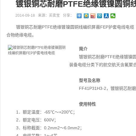
镀银铜芯耐磨PTFE绝缘镀镍圆铜
2014-09-18
来源：买卖宝
分享：
镀银铜芯耐磨PTFE绝缘镀镍圆铜线编织屏蔽FEP护套电线电缆（
合物绝缘电缆。
简介
镀银铜芯耐磨PTFE绝缘镀镍圆
装备电缆分类下的航空航天含氟聚
型号及名称
FF41P31H3-2，镀银铜芯
使用特性
1．额定温度：-65℃～+200℃；
2．额定电压：600V；
3．标称截面：0.2mm2～6.0mm2；
4．电缆芯数：1～4芯。