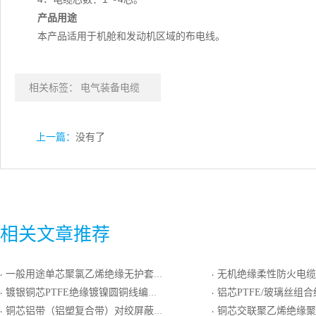
产品用途
本产品适用于机舱和发动机区域的布电线。
相关标签：
电气装备电缆
上一篇：
没有了
相关文章推荐
一般用途单芯聚氯乙烯绝缘无护套多根软导体电缆
无机绝缘柔性防火电缆
·
·
镀银铜芯PTFE绝缘镀镍圆铜线编织屏蔽FEP护套电线电缆
铝芯PTFE/玻璃丝组合绝缘镀锡圆铜
·
·
铜芯铝带（铝塑复合带）对绞屏蔽铝带（铝塑复合带）总屏聚氯乙烯绝缘聚氯乙烯护套计算机电缆
铜芯交联聚乙烯绝缘聚乙烯
·
·