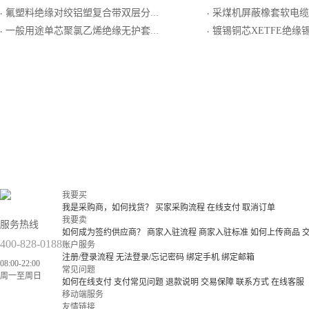
氟塑料绝缘对绞铝塑复合带双层分屏蔽和单层总屏蔽氯化聚乙烯橡皮护套耐热用精密级K分度热电偶用补偿电缆
采煤机屏蔽橡套软电缆
·
·
一般用途单芯聚氯乙烯绝缘无护套多根软导体电缆
镀锡铜芯XETFE绝缘锡圆铜线编织屏蔽ET
·
·
我要买
我是采购商，如何找货？
买家采购流程
在线支付
取消订单
我要卖
服务热线
如何成为签约供应商？
商家入驻流程
商家入驻标准
如何上传商品
400-828-0188
账户服务
注册/登录流程
无法登录/忘记密码
绑定手机
绑定邮箱
08:00-22:00
常见问题
周一至周日
如何在线支付
支付常见问题
退款说明
交易保障
联系方式
在线客服
移动端服务
友情链接