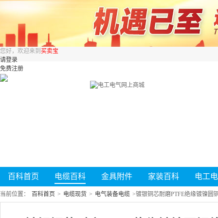
您好，欢迎来到
买卖宝
请登录
免费注册
百科首页
电缆百科
金具附件
家装百科
电工电
当前位置：
百科首页
>
电缆现货
>
电气装备电缆
>
镀银铜芯耐磨PTFE绝缘镀镍圆