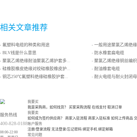
相关文章推荐
氟塑料电缆的种类和用途
一般用途聚氯乙烯绝缘聚氯乙烯
·
·
BLV线是什么意思
防水橡套扁电缆
·
·
聚氯乙烯绝缘耐油聚氯乙烯护套多根软导体铜丝屏蔽软电线
聚氯乙烯绝缘铜丝编织总屏蔽聚氯乙烯护套一般用普通
·
·
硅橡胶橡皮绝缘对绞硅橡胶橡皮护套耐热用精密级K分度热电偶用补偿电缆
耐油橡套电缆
·
·
铜芯250℃氟塑料绝缘硅橡胶护套铜带屏蔽软导体控制电缆
耐火电缆与耐火封闭母
·
·
我要买
我是采购商，如何找货？
买家采购流程
在线支付
取消订单
我要卖
服务热线
如何成为签约供应商？
商家入驻流程
商家入驻标准
如何上传商品
400-828-0188
账户服务
注册/登录流程
无法登录/忘记密码
绑定手机
绑定邮箱
08:00-22:00
常见问题