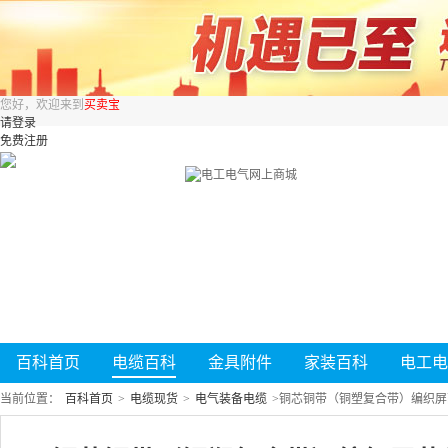
您好，欢迎来到
买卖宝
请登录
免费注册
百科首页
电缆百科
金具附件
家装百科
电工电
当前位置：
百科首页
>
电缆现货
>
电气装备电缆
>
铜芯铜带（铜塑复合带）编织屏