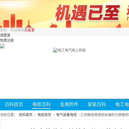
您好，欢迎来到
买卖宝
请登录
免费注册
百科首页
电缆百科
金具附件
家装百科
电工电
当前位置：
百科首页
>
电缆现货
>
电气装备电缆
>
乙丙橡皮绝缘铜丝编织分屏蔽和