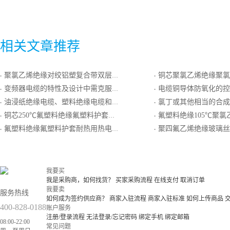
相关文章推荐
聚氯乙烯绝缘对绞铝塑复合带双层分屏蔽和单层总屏蔽聚氯乙烯护套一般用普通级K分度热电偶用本安型补偿电缆
铜芯聚氯乙烯绝缘聚氯乙烯护套铜带屏蔽
·
·
变频器电缆的特性及设计中需克服的问题
电缆铜导体防氧化的控
·
·
油浸纸绝缘电缆、塑料绝缘电缆和交联聚乙烯电缆的试验方法
氯丁或其他相当的合成弹性体橡
·
·
铜芯250℃氟塑料绝缘氟塑料护套软导体控制电缆
氟塑料绝缘105℃聚氯乙烯护套镀锡铜丝编织总屏耐热用精密级
·
·
氟塑料绝缘氟塑料护套耐热用热电偶N分度号补偿导线
聚四氟乙烯绝缘玻璃丝编织耐热用普通S
·
·
我要买
我是采购商，如何找货？
买家采购流程
在线支付
取消订单
我要卖
服务热线
如何成为签约供应商？
商家入驻流程
商家入驻标准
如何上传商品
400-828-0188
账户服务
注册/登录流程
无法登录/忘记密码
绑定手机
绑定邮箱
08:00-22:00
常见问题