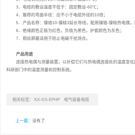
3．电缆的敷设温度不低于：固定敷设-60℃；
4．推荐的弯曲半径：应不小于电缆外径的10倍；
5．产品名称：镍铬10-镍硅3延长导线，配用镍铬-镍硅热电偶，测
6．绝缘颜色正极为红色，负极为黑色，护套颜色为灰色；
7．铜丝屏蔽适用于防止电磁干扰场合。
产品用途
连接热电偶与测量装置，以补偿它们与热电偶连接处的温度变化
科研部门中的温度测量和控制系统。
相关标签：
KX-GS-EPHP
电气装备电缆
上一篇：
没有了