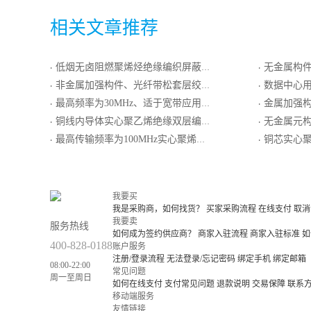
相关文章推荐
低烟无卤阻燃聚烯烃绝缘编织屏蔽低烟无卤阻燃聚烯烃护套最高传输频率16MHz数字通信用水平对绞电缆
无金属构件、松套光
·
·
非金属加强构件、光纤带松套层绞填充式、阻燃聚乙烯护套通信用室外光缆
数据中心
·
·
最高频率为30MHz、适于宽带应用的铜芯泡沫聚烯烃绝缘铝塑粘结型综合护套自承式市内通信电缆
金属加强构件、光纤带松套
·
·
铜线内导体实心聚乙烯绝缘双层编织屏蔽外导体低烟无卤阻燃聚烯烃护套局用同轴电缆
无金属元构件、
·
·
最高传输频率为100MHz实心聚烯烃绝缘阻燃聚烯烃护套非屏蔽加强型xDSL传输的引入电缆
铜芯实心聚烯烃绝
·
·
我要买
我是采购商，如何找货？
买家采购流程
在线支付
取消
我要卖
服务热线
如何成为签约供应商？
商家入驻流程
商家入驻标准
如
400-828-0188
账户服务
注册/登录流程
无法登录/忘记密码
绑定手机
绑定邮箱
08:00-22:00
常见问题
周一至周日
如何在线支付
支付常见问题
退款说明
交易保障
联系
移动端服务
友情链接