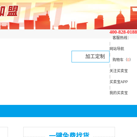
400-828-0188
客服热线：
|
网站导航
|
加工定制
购物车（
0
）
|
关注买卖宝
|
买卖宝APP
|
我的买卖宝
一键免费找货