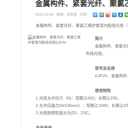
金属构件、紧套光纤、聚氯乙
2014-10-06
来源：买卖宝
分享：
金属构件、紧套光纤、聚氯乙烯护套室内配线光缆（G
简介
金属构件、紧套光
布线光缆。
型号及名称
GJPJV，金属
使用特性
1.光缆允许拉力（N)：短期≧660；长期≧200。
2.允许压扁力(N/100mm）：短期≧1000；长期≧2
3.光缆阻燃性能分为ZD、ZSC。
产品用途