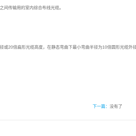
之间传输用的室内综合布线光缆。
。
外径或20倍扁形光缆高度，在静态弯曲下最小弯曲半径为10倍圆形光缆外
下一篇：
没有了