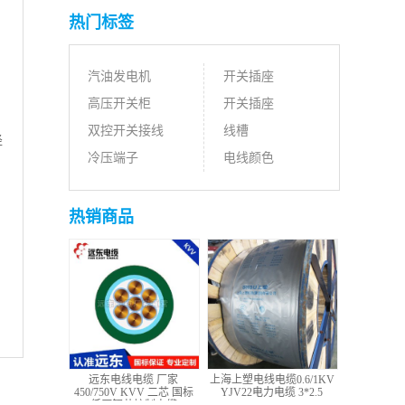
热门标签
汽油发电机
开关插座
高压开关柜
开关插座
双控开关接线
线槽
径
冷压端子
电线颜色
热销商品
远东电线电缆 厂家
上海上塑电线电缆0.6/1KV
450/750V KVV 二芯 国标
YJV22电力电缆 3*2.5