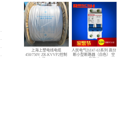
低压铜芯控制电缆
上海上塑电线电缆
人民电气DZ47-63系列 高分
450/750V ZR-KVVP2控制
断小型断路器（白色） 空
电缆 4*1.5
气开关