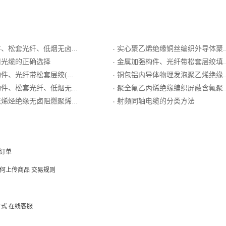
纤、低烟无卤护套室内配线光缆GJPFH
实心聚乙烯绝缘铜丝编织外导体聚氯乙烯护套射频同轴电缆
·
用光缆的正确选择
金属加强构件、光纤带松套层绞填充式、钢－聚乙烯粘结护套、单粗圆钢丝铠装、聚乙烯套通信用室外光缆
·
层绞(半）干式、钢－聚乙烯粘结护套通信用室外光缆
铜包铝内导体物理发泡聚乙烯绝缘螺旋形皱纹外导体阻燃聚乙烯外护套超柔射频同轴电缆
·
松套光纤、低烟无卤护套室内外光缆
聚全氟乙丙烯绝缘编织屏蔽含氟聚合物护套最高传输频率16MHz数字通信水平对绞电缆
·
缘无卤阻燃聚烯烃护套屏蔽型局用对称电缆
射频同轴电缆的分类方法
·
订单
何上传商品
交易规则
方式
在线客服