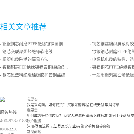
相关文章推荐
镀银铜芯耐磨PTFE绝缘镀镍圆铜线绕包屏蔽PTFE生带护套电线电缆
铜芯铜丝编织屏蔽对绞铜丝编织屏蔽总屏聚氯乙烯绝缘聚
·
·
铜芯交联聚烯烃绝缘软电线
镀银铜芯耐磨PTFE绝缘FE
·
·
橡塑电缆除潮的简易方法
电焊机电缆的特性、选择
·
·
镀锡铜芯FEP绝缘镀锡圆铜线编织屏蔽FEP护套电线电缆
镀镍铜芯PTFE绝缘镀镍圆铜线编织屏蔽P
·
·
铜芯氟塑料绝缘硅橡胶护套铜丝编织屏蔽对绞铜丝编织总屏计算机电缆
一般用途聚氯乙烯绝缘聚氯乙烯
·
·
我要买
我是采购商，如何找货？
买家采购流程
在线支付
取消订单
我要卖
服务热线
如何成为签约供应商？
商家入驻流程
商家入驻标准
如何上传商品
400-828-0188
账户服务
注册/登录流程
无法登录/忘记密码
绑定手机
绑定邮箱
08:00-22:00
常见问题