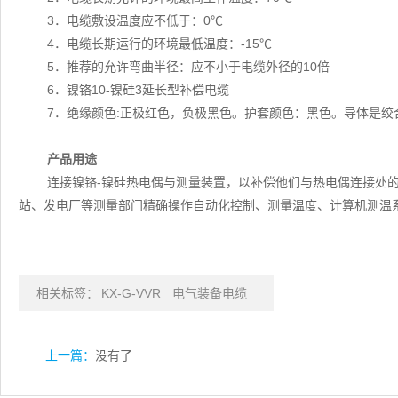
3．电缆敷设温度应不低于：0℃
4．电缆长期运行的环境最低温度：-15℃
5．推荐的允许弯曲半径：应不小于电缆外径的10倍
6．镍铬10-镍硅3延长型补偿电缆
7．绝缘颜色:正极红色，负极黑色。护套颜色：黑色。导体是绞
产品用途
连接镍铬-镍硅热电偶与测量装置，以补偿他们与热电偶连接处
站、发电厂等测量部门精确操作自动化控制、测量温度、计算机测温
相关标签：
KX-G-VVR
电气装备电缆
上一篇：
没有了