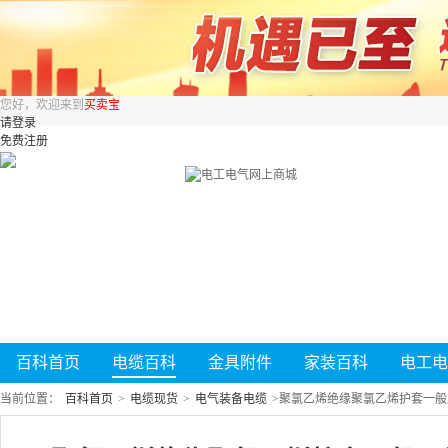
您好，欢迎来到
买卖宝
请登录
免费注册
百科首页
电缆百科
金具附件
家装百科
电工电
当前位置：
百科首页
>
电缆现货
>
电气装备电缆
>
聚氯乙烯绝缘聚氯乙烯护套一般