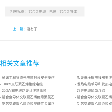
相关标签：
铝合金电缆
电缆
铝合金导体
上一篇：
没有了
相关文章推荐
通讯工程管道光电缆敷设安全操作规程
架设低压输电线需要注
·
·
110kV交联聚乙烯绝缘电缆
发热电缆单导和发热电
·
·
220kV输电线路设计注意事项
超导电缆简单介绍
·
·
铝合金导体交联聚乙烯绝缘聚氯乙烯护套电力电缆
铝合金导体交联聚乙烯绝缘聚氯
·
·
铜芯交联聚乙烯绝缘非磁性金属丝铠装聚乙烯护套电力电缆
铝芯交联聚乙烯绝缘双钢带铠装聚氯
·
·