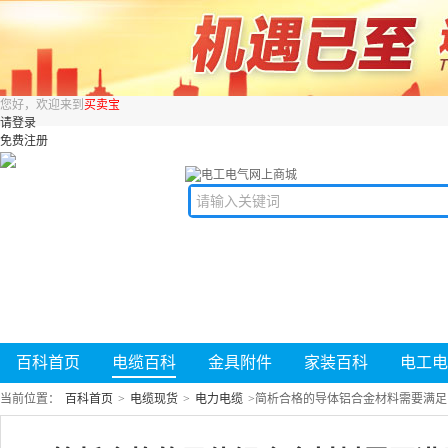
您好，欢迎来到
买卖宝
请登录
免费注册
百科首页
电缆百科
金具附件
家装百科
电工电
当前位置：
百科首页
>
电缆现货
>
电力电缆
>
简析合格的导体铝合金材料需要满足