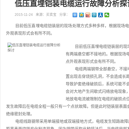
低压直埋铠装电缆运行故障分析探
2015-11-24
来源：买卖宝
分享：
目前低压直埋电缆铠装层的现场处理方式多种多样，根据现场
外观表现形式会有所不同。
目前低压直埋电缆铠装层的现
有两端悬空都不接地的。根据现场
点外观表现形式会有所不同。
电缆两端钢带全部悬空，不接
置出现击穿烧损孔洞，不会造成长
导致护套绝缘破损后，系统可能不
会对大地产生间歇式闪络放电现象
地放电电流被限制在电缆的破损点
发生故障后在电缆全程一般只有一个点状故障。但是此时铠装层表面
绝缘密封处理。
电缆线路钢带采用单端接地或双端接地方式，电缆发生短路故障
距离表面烧毁炭化粘连现象。因为钢带采取此种接法后，当电缆局部