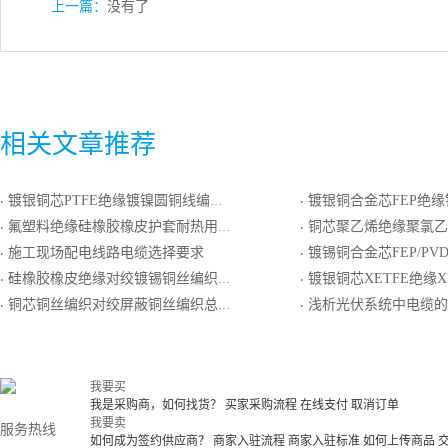
上一篇：
没有了
相关文章推荐
镀银铜芯PTFE绝缘镀镍圆铜线编织屏蔽FEP护套轻型电线电缆
镀银铜合金芯FEP绝缘镀镍圆铜线编织屏
·
·
氟塑料绝缘硅橡胶橡皮护套耐热用精密级K分度热电偶用补偿电缆
铜芯聚乙烯绝缘聚氯乙烯护套阻
·
·
施工现场配电线路电缆选择要求
镀锡铜合金芯FEP/PVDE组合绝缘镀锡圆铜线编
·
·
硅橡胶橡皮绝缘对绞镀锡铜丝编织分屏蔽和镀锡铜丝编织总屏蔽硅橡胶橡皮护套耐热用精密级K分度热电偶用
镀银铜芯XETFE绝缘XETFE
·
·
铜芯铜丝编织对绞屏蔽铜丝编织总屏聚乙烯绝缘聚氯乙烯护套软导体计算机电缆
浅析光伏系统中电缆的
·
·
我要买
我是采购商，如何找货？
买家采购流程
在线支付
取消订单
我要卖
服务热线
如何成为签约供应商？
商家入驻流程
商家入驻标准
如何上传商品