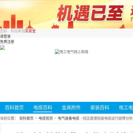
您好，欢迎来到
买卖宝
请登录
免费注册
百科首页
电缆百科
金具附件
家装百科
电工电
当前位置：
百科首页
>
电缆现货
>
电气装备电缆
>
低压直埋铠装电缆运行故障分析