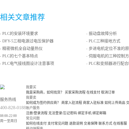
相关文章推荐
PLC的安装环境要求
振动盘故障分析
·
·
DFY-5三相电源过电压保护器
PLC三种接地方式
·
·
精密微机全自动量热仪
步进电机定位不准的原
·
·
PLC的七个基本特点
伺服电机的三种控制方
·
·
PLC电气接线图设计注意事项
PLC和变频器进行配合时
·
·
我要买
我是采购商，如何找货？
买家采购流程
在线支付
取消订单
我要卖
服务热线
如何成为签约供应商？
商家入驻流程
商家入驻标准
如何上传商品
400-828-0188
账户服务
注册/登录流程
无法登录/忘记密码
绑定手机
绑定邮箱
08:00-22:00
常见问题
周一至周日
如何在线支付
支付常见问题
退款说明
交易保障
联系方式
在线客服
移动端服务