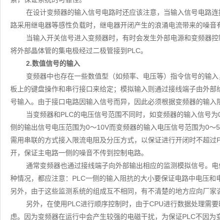
在设计变频器的输入信号电路时还应该注意，当输入信号电路连
路采用继电器等感性负载时，继电器开闭产生的浪涌电流带来的噪音
当输入开关信号进入变频器时，有时会发生外部电源和变频器控制
将外部晶体管的集电极经过二极管接到PLC。
2.数值信号的输入
变频器中也存在一些数值型（如频率、电压等）指令信号的输入
板上的键盘操作和串行接口来给定；模拟输入则通过接线端子由外部给定，
号输入。由于接口电路因输入信号而异，因此必须根据变频器的输入阻
当变频器和PLC的电压信号范围不同时，如变频器的输入信号为0～
侧的输出信号电压范围为0～10V而变频器的输入电压信号范围为0～
需用串联的方式接入限流电阻及分压方式，以保证进行开闭时不超过P
开，保证主电路一侧的噪音不传到控制电路。
通常变频器也通过接线端子向外部输出相应的监测模拟信号。电信号的
种情况，都应注意：PLC一侧的输入阻抗的大小要保证电路中电压和
另外，由于这些监测系统的组成互不相同，有不清楚的地方应向厂家
另外，在使用PLC进行顺序控制时，由于CPU进行数据处理需
虑。因为变频器在运行中会产生较强的电磁干扰，为保证PLC不因为