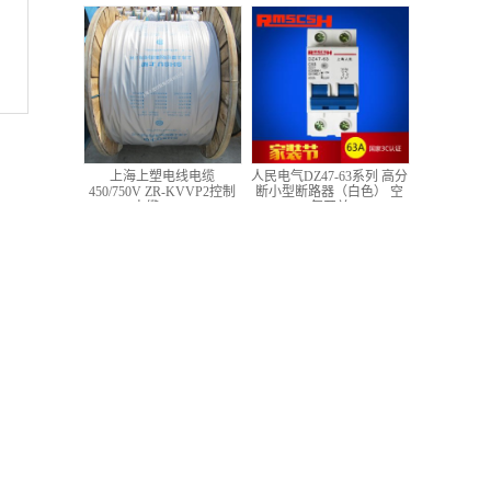
低压铜芯控制电缆
上海上塑电线电缆
人民电气DZ47-63系列 高分
450/750V ZR-KVVP2控制
断小型断路器（白色） 空
电缆 4*1.5
气开关