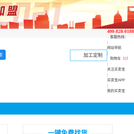
400-828-0188
客服热线：
|
网站导航
|
加工定制
购物车（
0
）
|
关注买卖宝
|
买卖宝APP
|
我的买卖宝
一键免费找货