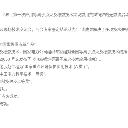
炉上，世界上第一次应用等离子点火及稳燃技术实现燃用贫煤锅炉的无燃油启
鉴定及现场技术交流会，与会专家鉴定结论认为：“该成果解决了多项技术关
“国家级重点新产品”。
点火及稳燃技术，国家电力公司组织专家组对全国等离子点火及稳燃技术的推
2]650 号文发布了《电站锅炉等离子点火技术应用指南》。
范工程为“国家重点环境保护实用技术 (A 类 ) ”。
“中国电力科学技术一等奖”。
家科技进步二等奖”。
成功。
厂点火成功。
火成功。