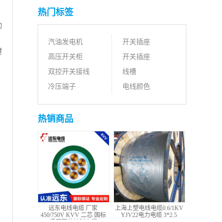
热门标签
动
汽油发电机
开关插座
键
高压开关柜
开关插座
双控开关接线
线槽
冷压端子
电线颜色
热销商品
远东电线电缆 厂家
上海上塑电线电缆0.6/1KV
450/750V KVV 二芯 国标
YJV22电力电缆 3*2.5