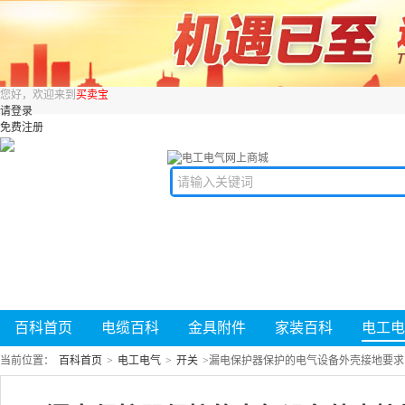
您好，欢迎来到
买卖宝
请登录
免费注册
百科首页
电缆百科
金具附件
家装百科
电工电
当前位置：
百科首页
>
电工电气
>
开关
>
漏电保护器保护的电气设备外壳接地要求