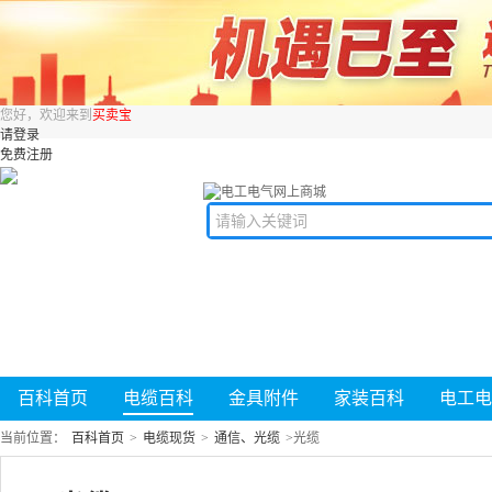
您好，欢迎来到
买卖宝
请登录
免费注册
百科首页
电缆百科
金具附件
家装百科
电工电
当前位置：
百科首页
>
电缆现货
>
通信、光缆
>
光缆