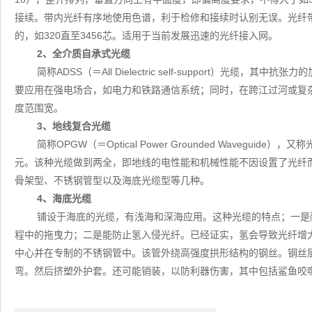
接续。带内光纤有序地使用色谱，利于检修和接续时认别无误。光纤
的，如320直至3456芯。适用于当前发展迅速的光纤接入网。
2、全介质自承式光缆
简称ADSS（＝All Dielectric self-support）光
要应用在强电场合，如电力和铁路通信系统；同时，在跨江过河或复杂
度范围宽。
3、地线复合光缆
简称OPGW（＝Optical Power Grounded Waveg
元。该种光缆做到两全，即地线的电性能和机械性能不因设置了光纤
骨架型、不锈钢管型以及海底光缆型等几种。
4、海底光缆
铺设于海底的光缆，有浅海和深海应用。这种光缆的特点；一是耐
程中的拖曳力；二是能防止氢入侵光纤。已经证实，氢会导致光纤增
中心并在专制的不锈钢管中。该管外绕高强度拱形结构的钢丝。钢丝
弯。然后挤塑外护套。还可能销装，以防利器伤害，其中包括鲨鱼咬