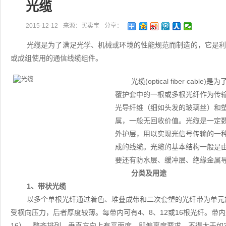
光缆
2015-12-12
来源：买卖宝
分享：
光缆是为了满足光学、机械或环境的性能规范而制造的，它是
或成组使用的通信线缆组件。
光缆(optical fiber 
覆护套中的一根或多根光纤作为传
光导纤维（细如头发的玻璃丝）和
属，一般无回收价值。光缆是一定
外护层，用以实现光信号传输的一
成的线缆。光缆的基本结构一般是
要还有防水层、缓冲层、绝缘金属
分类及用途
1、带状光缆
以多个单根光纤通过着色、堆叠成带和二次套塑的光纤带为单元
受横向压力，后者厚度较薄。每带内可有4、8、12或16根光纤。带内光
16），整齐排列，垂直方向上有平面度，即偏离度要求，不得大于如3