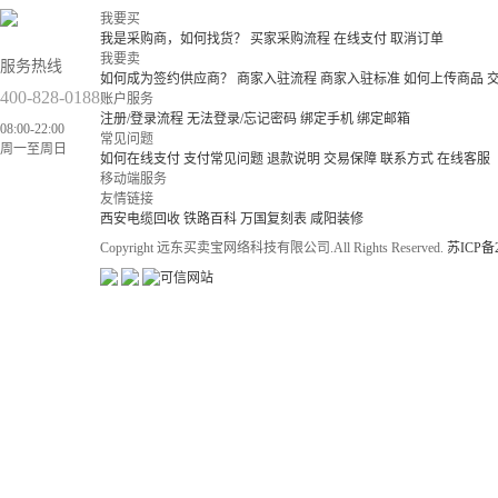
我要买
我是采购商，如何找货？
买家采购流程
在线支付
取消订单
我要卖
服务热线
如何成为签约供应商？
商家入驻流程
商家入驻标准
如何上传商品
400-828-0188
账户服务
注册/登录流程
无法登录/忘记密码
绑定手机
绑定邮箱
08:00-22:00
常见问题
周一至周日
如何在线支付
支付常见问题
退款说明
交易保障
联系方式
在线客服
移动端服务
友情链接
西安电缆回收
铁路百科
万国复刻表
咸阳装修
Copyright 远东买卖宝网络科技有限公司.All Rights Reserved.
苏ICP备2