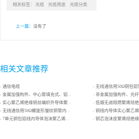
相关标签：
光缆
光缆用途
光缆分类
上一篇：
没有了
相关文章推荐
通信电缆
无线通信用50Ω铜包铝管内导体泡沫聚乙烯绝缘环形皱
·
·
金属加强构件、中心管填充式、铝－聚乙烯粘结护套、防蚁护套通信用室外光缆
非金属加强构件、光纤带骨架填充式、聚乙烯护套
·
·
实心聚乙烯绝缘铜丝编织外导体聚氯乙烯护套射频同轴电缆
低烟无卤阻燃聚烯烃绝缘低烟无卤阻燃聚烯烃护套最高传输频率10
·
·
无线通信用50Ω螺旋形皱纹铜管内导体泡沫聚乙烯绝缘环形皱纹铜管外导体聚乙烯护套同轴射频电缆
铜线内导体实心聚乙烯绝缘单层编织屏蔽外导体聚
·
·
7单元铜包铝线内导体泡沫聚乙烯绝缘铝塑复合编织外导体低烟无卤阻燃聚烯烃护套集束同轴电缆
铜芯泡沫皮聚烯烃绝缘填充式铝塑粘结综
·
·