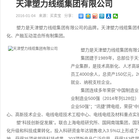
天津塑力线缆集团有限公司
2016-01-04
来源：买卖宝
分享：
塑力是天津塑力线缆集团有限公司的品牌。天津塑力线缆集团
化、产融互动混合所有制集团。
塑力是天津塑力线缆集团有限
集团建于1989年，总部位于
产业集群，是技术高新化、人才高
员工4000余人，总资产150亿元，2
就业、纳税支柱企业。
集团连续多年荣获“中国制造业50
业制造业500强（2014年列128位
企业50强”；“讯捷”牌电缆，荣获
心、高新技术企业、电线电缆技术工程中心、电线电缆及材料重点实
塑“科技创新促发展”。联合上海电缆研究所、国网南瑞集团，国
化升级和科技成果转化，投入科研资金年达销售收入3.5%以上形成
地，获得35项省部级科技成果，203项新产品广泛应用，获得153