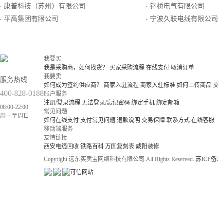
康普科技（苏州）有限公司
铜桥电气有限公司
·
·
平高集团有限公司
宁波久联电线有限公司
·
·
我要买
我是采购商，如何找货？
买家采购流程
在线支付
取消订单
我要卖
服务热线
如何成为签约供应商？
商家入驻流程
商家入驻标准
如何上传商品
400-828-0188
账户服务
注册/登录流程
无法登录/忘记密码
绑定手机
绑定邮箱
08:00-22:00
常见问题
周一至周日
如何在线支付
支付常见问题
退款说明
交易保障
联系方式
在线客服
移动端服务
友情链接
西安电缆回收
铁路百科
万国复刻表
咸阳装修
Copyright 远东买卖宝网络科技有限公司.All Rights Reserved.
苏ICP备2