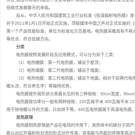
低碳式发展春天的来临。
自从，中华人民共和国建筑工业行业标准《低温辐射电热膜》发
并于2011年1月1日开始正式实施，顶级媒体中国之声对正式实施
第一个产品性能标准，单位为标准化示范基地。电热膜采暖具有不耗
等优点、符合低碳方向。
分类
电热膜按照发展阶段及应用模式，可以分为如下三类：
（1）电热棚膜：第一代电热膜，铺设于屋顶；
（2）电热墙膜：第二代电热膜，铺设于墙面；
（3）电热地膜：第三代电热膜，铺设于地面。相对于前两代电
暖头凉，符合养生学）等独特优势。
电热膜按外观形状分类最长见的有三种规格：50cm宽度，80cm宽
电热膜按功率分一般有两种规格：220瓦每平米 400瓦每平米 
用于除地暖以外的方面，比如烘干等，400瓦电热膜属于高温电热膜
发热原理
电热膜制热原理是产品在电场的作用下，发热体中的碳分子团产
能以远红外辐射和对流的形式对外传递，其电能与热能的转换率高达9