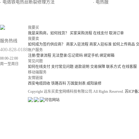
电烙铁电热丝断裂修理方法
电热膜
·
·
我要买
我是采购商，如何找货？
买家采购流程
在线支付
取消订单
我要卖
服务热线
如何成为签约供应商？
商家入驻流程
商家入驻标准
如何上传商品
400-828-0188
账户服务
注册/登录流程
无法登录/忘记密码
绑定手机
绑定邮箱
08:00-22:00
常见问题
周一至周日
如何在线支付
支付常见问题
退款说明
交易保障
联系方式
在线客服
移动端服务
友情链接
西安电缆回收
铁路百科
万国复刻表
咸阳装修
Copyright 远东买卖宝网络科技有限公司.All Rights Reserved.
苏ICP备2