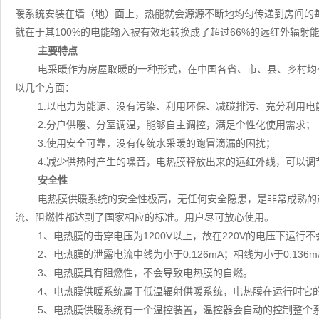
暖系统安装在墙（地）面上，热能就会源源不断地均匀传递到房间的
就在于其100%的电能输入被有效地转换成了超过66%的远红外辐射能
主要特点
电采暖作为房屋取暖的一种形式，在中国各省、市、县、乡村均
以几个方面：
1.以电力为能源、没有污染、利用环保、减碳排污、充分利用电
2.分户供暖、分室调温，能够自主调控，满足个性化使用需求；
3.使用安全可靠，没有传统水采暖的跑冒滴漏的困扰；
4.减少供热时产生的噪音，电热膜释放出来的远红外线，可以调
安全性
电热膜供暖系统的安全性极高，无任何安全隐患，是非常成熟的
流、阻燃性都达到了国家相应的标准。用户尽可放心使用。
1、电热膜的击穿电压为1200V以上，故在220V的电压下运行
2、电热膜的泄露电流中线为小于0.126mA；相线为小于0.136m
3、电热膜具有阻燃性，不会导致电热膜的自燃。
4、电热膜供暖系统属于低温辐射供暖系统，电热膜在运行时它的表
5、电热膜供暖系统有一个温控装置，温控器会自动的控制整个