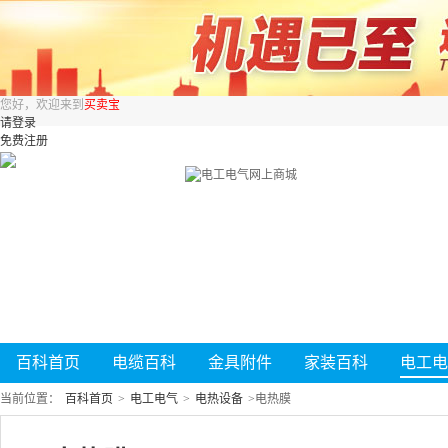
您好，欢迎来到
买卖宝
请登录
免费注册
百科首页
电缆百科
金具附件
家装百科
电工电
当前位置：
百科首页
>
电工电气
>
电热设备
>
电热膜