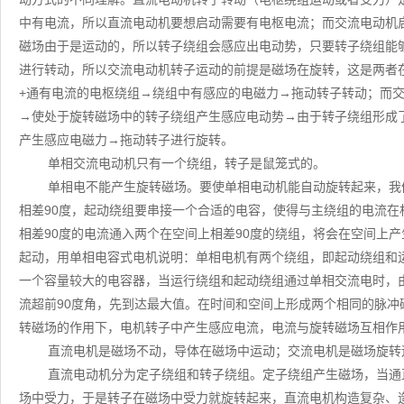
中有电流，所以直流电动机要想启动需要有电枢电流；而交流电动机
磁场由于是运动的，所以转子绕组会感应出电动势，只要转子绕组能
进行转动，所以交流电动机转子运动的前提是磁场在旋转，这是两者
+通有电流的电枢绕组→绕组中有感应的电磁力→拖动转子转动；而
→使处于旋转磁场中的转子绕组产生感应电动势→由于转子绕组形成
产生感应电磁力→拖动转子进行旋转。
单相交流电动机只有一个绕组，转子是鼠笼式的。
单相电不能产生旋转磁场。要使单相电动机能自动旋转起来，我
相差90度，起动绕组要串接一个合适的电容，使得与主绕组的电流在
相差90度的电流通入两个在空间上相差90度的绕组，将会在空间上
起动，用单相电容式电机说明：单相电机有两个绕组，即起动绕组和
一个容量较大的电容器，当运行绕组和起动绕组通过单相交流电时，
流超前90度角，先到达最大值。在时间和空间上形成两个相同的脉
转磁场的作用下，电机转子中产生感应电流，电流与旋转磁场互相作
直流电机是磁场不动，导体在磁场中运动；交流电机是磁场旋转
直流电动机分为定子绕组和转子绕组。定子绕组产生磁场，当通
场中受力，于是转子在磁场中受力就旋转起来，直流电机构造复杂、