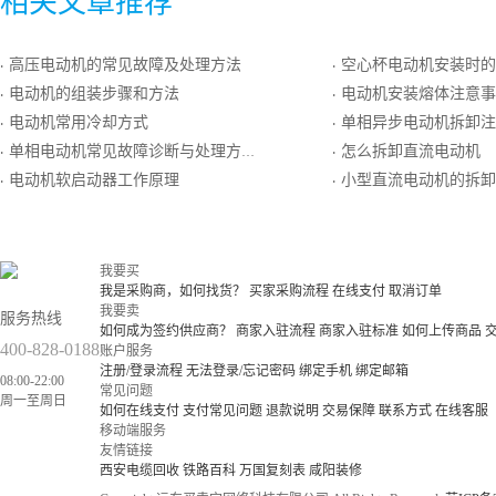
相关文章推荐
高压电动机的常见故障及处理方法
空心杯电动机安装时的
·
·
电动机的组装步骤和方法
电动机安装熔体注意事
·
·
电动机常用冷却方式
单相异步电动机拆卸注
·
·
单相电动机常见故障诊断与处理方法
怎么拆卸直流电动机
·
·
电动机软启动器工作原理
小型直流电动机的拆卸
·
·
我要买
我是采购商，如何找货？
买家采购流程
在线支付
取消订单
我要卖
服务热线
如何成为签约供应商？
商家入驻流程
商家入驻标准
如何上传商品
400-828-0188
账户服务
注册/登录流程
无法登录/忘记密码
绑定手机
绑定邮箱
08:00-22:00
常见问题
周一至周日
如何在线支付
支付常见问题
退款说明
交易保障
联系方式
在线客服
移动端服务
友情链接
西安电缆回收
铁路百科
万国复刻表
咸阳装修