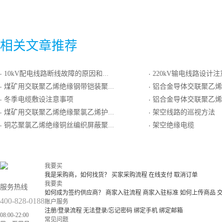
相关文章推荐
10kV配电线路断线故障的原因和故障检测方法
220kV输电线路设计
·
·
煤矿用交联聚乙烯绝缘钢带铠装聚氯乙烯护套电力电缆
铝合金导体交联聚乙烯绝缘双钢带铠装聚
·
·
冬季电缆敷设注意事项
铝合金导体交联聚乙烯绝缘聚氯乙烯护套阻
·
·
煤矿用交联聚乙烯绝缘聚氯乙烯护套电力电缆
架空线路的巡视方法
·
·
铜芯聚氯乙烯绝缘铜丝编织屏蔽聚氯乙烯护套电力电缆
架空绝缘电缆
·
·
我要买
我是采购商，如何找货？
买家采购流程
在线支付
取消订单
我要卖
服务热线
如何成为签约供应商？
商家入驻流程
商家入驻标准
如何上传商品
400-828-0188
账户服务
注册/登录流程
无法登录/忘记密码
绑定手机
绑定邮箱
08:00-22:00
常见问题