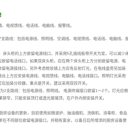
线、电视馈线、电话线、电脑线、报警线。
7支路线：包括电源线、照明线、空调线、电视馈线、电话线、电脑线、
：床头柜的上方欲留电源线口，并采用5孔插线板带开关为宜，可以减少
应欲留电话线口，如果双床头柜，应在两个床头柜上方分别欲留电源、电
欲留电源接线口，另外考虑梳妆镜上方应有反射灯光，在电线盒旁另加装
脑台上方应安装电源线、电视馈线、电脑线、电话线接口。照明灯光采用
灯应加装分控器，重点是开关，建议采用双控开关。
应为2支路线：包括电源线、照明线。 电源终端接口欲留1～2个。灯光应根
果狭窄，只能安装顶灯或透光玻璃顶，在户外内侧安装开关。
着厨房设备的更新，目前使用如微波炉、抽油烟机、洗碗机、消毒柜、食品
求在不同部位欲留电源接口，并稍有富余，以备日后所增添的厨房设备使