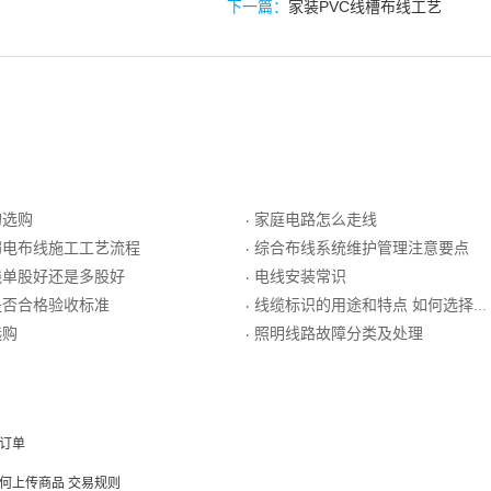
下一篇：
家装PVC线槽布线工艺
的选购
家庭电路怎么走线
·
弱电布线施工工艺流程
综合布线系统维护管理注意要点
·
线单股好还是多股好
电线安装常识
·
是否合格验收标准
线缆标识的用途和特点 如何选择线缆标签
·
选购
照明线路故障分类及处理
·
订单
何上传商品
交易规则