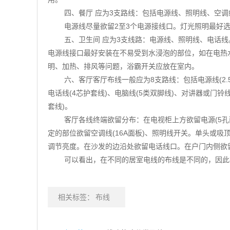
四、餐厅 应为3支路线：包括电源线、照明线、空调
电源线尽量欲留2至3个电源接线口。灯光照明最好
五、卫生间 应为3支线路：电源线、照明线、电话线
电源线接口最好安装在不易受到水浸泡的部位，如在电热
明、加热、排风等问题，浴霸开关应放在室内。
六、客厅客厅布线一般应为8支路线：包括电源线(2.5m
电话线(4芯护套线)、电脑线(5类双脚线)、对讲器或门铃
套线)。
客厅各线终端欲留分布：在电视柜上方欲留电源(5
定的部位欲留空调线(16A面板)、照明线开关。单头或
调节亮度。在沙发的边沿处欲留电话线口。在户门内侧欲
可以看出，在不同的居室电线的布线是不同的，因此
相关标签：
布线