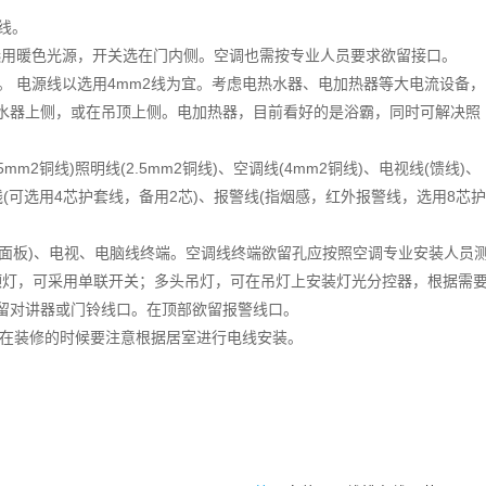
线。
选用暖色光源，开关选在门内侧。空调也需按专业人员要求欲留接口。
。 电源线以选用4mm2线为宜。考虑电热水器、电加热器等大电流设备，
水器上侧，或在吊顶上侧。电加热器，目前看好的是浴霸，同时可解决照
m2铜线)照明线(2.5mm2铜线)、空调线(4mm2铜线)、电视线(馈线)、
线(可选用4芯护套线，备用2芯)、报警线(指烟感，红外报警线，选用8芯护
孔面板)、电视、电脑线终端。空调线终端欲留孔应按照空调专业安装人员
吸顶灯，可采用单联开关；多头吊灯，可在吊灯上安装灯光分控器，根据需
留对讲器或门铃线口。在顶部欲留报警线口。
在装修的时候要注意根据居室进行电线安装。