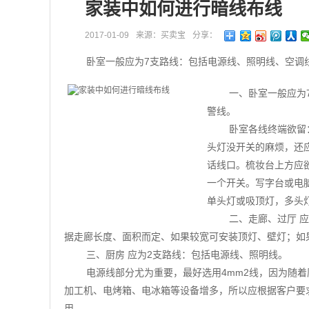
家装中如何进行暗线布线
2017-01-09
来源：买卖宝
分享：
卧室一般应为7支路线：包括电源线、照明线、空调
一、卧室一般应为
警线。
卧室各线终端欲留
头灯没开关的麻烦，还
话线口。梳妆台上方应
一个开关。写字台或电
单头灯或吸顶灯，多头
二、走廊、过厅 
据走廊长度、面积而定、如果较宽可安装顶灯、壁灯；如
三、厨房 应为2支路线：包括电源线、照明线。
电源线部分尤为重要，最好选用4mm2线，因为随
加工机、电烤箱、电冰箱等设备增多，所以应根据客户要
用。