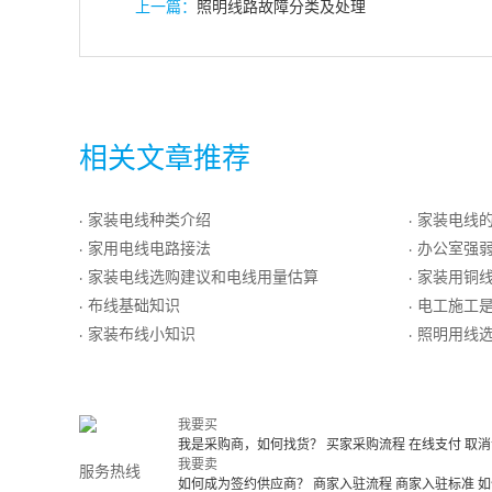
上一篇：
照明线路故障分类及处理
相关文章推荐
家装电线种类介绍
家装电线
·
·
家用电线电路接法
办公室强
·
·
家装电线选购建议和电线用量估算
家装用铜
·
·
布线基础知识
电工施工
·
·
家装布线小知识
照明用线
·
·
我要买
我是采购商，如何找货？
买家采购流程
在线支付
取消
我要卖
服务热线
如何成为签约供应商？
商家入驻流程
商家入驻标准
如