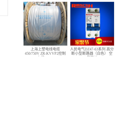
低压铜芯控制电缆
上海上塑电线电缆
人民电气DZ47-63系列 高分
450/750V ZR-KVVP2控制
断小型断路器（白色） 空
电缆 4*1.5
气开关