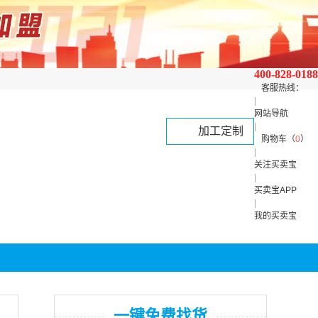
400-828-0188
客服热线：
|
网站导航
|
加工定制
购物车（
0
）
|
关注买卖宝
|
买卖宝APP
|
我的买卖宝
一键免费找货