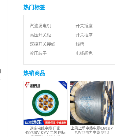
热门标签
汽油发电机
开关插座
高压开关柜
开关插座
双控开关接线
线槽
冷压端子
电线颜色
测
热销商品
要
远东电线电缆 厂家
上海上塑电线电缆0.6/1KV
450/750V KVV 二芯 国标
YJV22电力电缆 3*2.5