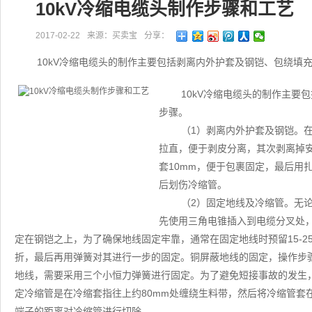
10kV冷缩电缆头制作步骤和工艺
2017-02-22
来源：买卖宝
分享：
10kV冷缩电缆头的制作主要包括剥离内外护套及钢铠、包绕填
10kV冷缩电缆头的制作主要
步骤。
（1）剥离内外护套及钢铠。
拉直，便于剥皮分离，其次剥离掉安
套10mm，便于包裹固定，最后用
后划伤冷缩管。
（2）固定地线及冷缩管。无
先使用三角电锥插入到电缆分叉处
定在钢铠之上，为了确保地线固定牢靠，通常在固定地线时预留15-
折，最后再用弹簧对其进行一步的固定。铜屏蔽地线的固定，操作步
地线，需要采用三个小恒力弹簧进行固定。为了避免短接事故的发生
定冷缩管是在冷缩套指往上约80mm处缠绕生料带，然后将冷缩管套
端子的距离对冷缩管进行切除。