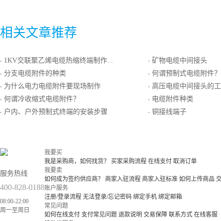
相关文章推荐
1KV交联聚乙烯电缆热缩终端制作方法
矿物电缆中间接头
·
·
分支电缆附件的种类
何谓预制式电缆附件？
·
·
为什么电力电缆附件要现场制作
高压电缆中间接头的工
·
·
何谓冷收缩式电缆附件？
电缆附件种类
·
·
户内、户外预制式终端的安装步骤
铜接线端子
·
·
我要买
我是采购商，如何找货？
买家采购流程
在线支付
取消订单
我要卖
服务热线
如何成为签约供应商？
商家入驻流程
商家入驻标准
如何上传商品
400-828-0188
账户服务
注册/登录流程
无法登录/忘记密码
绑定手机
绑定邮箱
08:00-22:00
常见问题
周一至周日
如何在线支付
支付常见问题
退款说明
交易保障
联系方式
在线客服