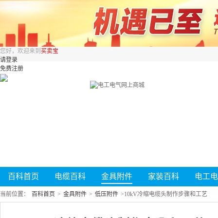
您好，欢迎来到
买卖宝
请登录
免费注册
百科首页
电缆百科
金具附件
家装百科
电工电
当前位置：
百科首页
>
金具附件
>
低压附件
>
10kV冷缩电缆头制作步骤和工艺