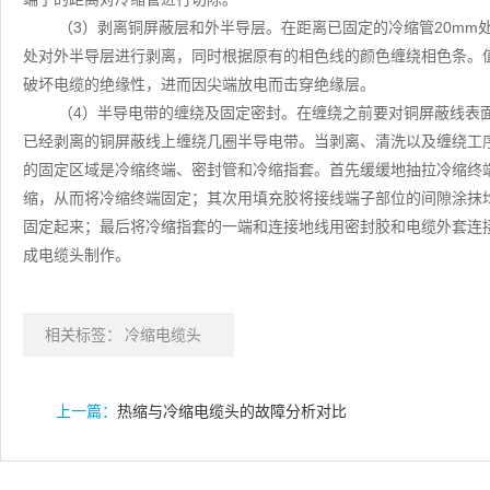
（3）剥离铜屏蔽层和外半导层。在距离已固定的冷缩管20mm
处对外半导层进行剥离，同时根据原有的相色线的颜色缠绕相色条。
破坏电缆的绝缘性，进而因尖端放电而击穿绝缘层。
（4）半导电带的缠绕及固定密封。在缠绕之前要对铜屏蔽线表
已经剥离的铜屏蔽线上缠绕几圈半导电带。当剥离、清洗以及缠绕工
的固定区域是冷缩终端、密封管和冷缩指套。首先缓缓地抽拉冷缩终
缩，从而将冷缩终端固定；其次用填充胶将接线端子部位的间隙涂抹
固定起来；最后将冷缩指套的一端和连接地线用密封胶和电缆外套连
成电缆头制作。
相关标签：
冷缩电缆头
上一篇：
热缩与冷缩电缆头的故障分析对比