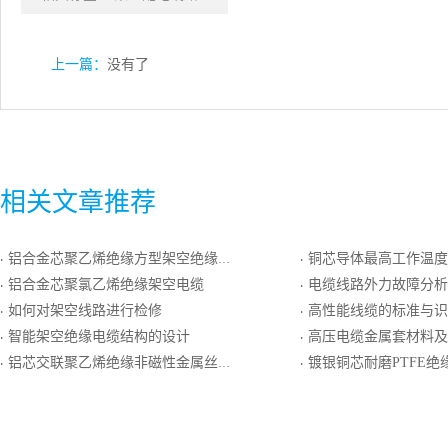
上一篇：
没有了
相关文章推荐
铝合金芯聚乙烯绝缘方型架空绝缘电缆
铜芯导体最高工作温度为200℃的氟塑料绝缘
·
·
铝合金芯聚氯乙烯绝缘架空电缆
电缆线路外力故障分析
·
·
如何对架空线路进行检修
高性能线缆的标准与识
·
·
智能架空绝缘电缆结构的设计
高压电缆金属套材料及
·
·
铝芯交联聚乙烯绝缘非磁性金属丝铠装聚乙烯护套电力电缆
镀银铜芯耐磨PTFE绝缘镀银圆铜线编织屏蔽
·
·