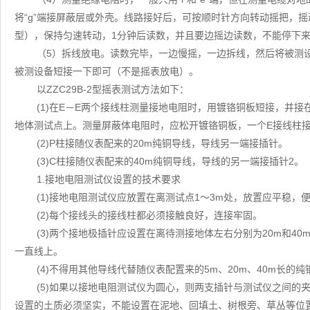
将“g”端接屏蔽层或外壳。线路接好后，可按顺时针方向转动摇把，摇动
型），保持匀速转动，1分钟后读数，并且要边摇边读数，不能停下
（5）拆线放电。读数完毕，一边慢摇，一边拆线，然后将被测
被测设备短接一下即可（不是摇表放电）。
以ZZC29B-2型摇表测试方法如下：
(1)在E－E两个接线柱测量接地电阻时，用镀铬铜板短接，并
地体测试点上。测量屏蔽体电阻时，应松开镀铬铜板，一个E接线柱
(2)P柱接随仪表配来的20m纯铜导线，导线另一端接插针。
(3)C柱接随仪表配来的40m纯铜导线，导线的另一端接插针2。
1.接地电阻测试仪设置的技术要求
(1)接地电阻测试仪应放置在离测试点1～3m处，放置应平稳，
(2)每个接线头的接线柱都必须接触良好，连接牢固。
(3)两个接地极插针应设置在离待测接地体左右分别为20m和4
一直线上。
(4)不得用其他导线代替随仪表配置来的5m、20m、40m长的纯
(5)如果以接地电阻测试仪为圆心，则两支插针与测试仪之间的夹角最
设置的土质必须坚实，不能设置在泥地、回填土、树根旁、草丛等位置。