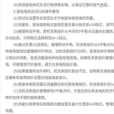
(8)待测接地体应先进行除锈等处理，以保证可靠的电气连接。
2.接地电阻测试仪的操作要领
(1)测试仪设置符合规范后才开始接地电阻值的测量。
(2)测量前，接地电阻档位旋钮应旋在最大档位即x10档位，调
(3)缓慢转动手柄，若检流表指针从中间的0平衡点迅速向右偏
方向如前，可将档位选择转到x0 1档位。
(4)通过步骤(3)选择后，缓慢转动手柄，检流表指针从0平衡
地电阻旋钮应缓慢顺时针转动，当检流表指针归0时，逐渐加快手柄转
以档位的倍数，就是测量接地体的接地电阻值。如果检流表指针缓慢
值，可缓慢逆时针旋转，调大仪表电阻指示值。
(5)如果缓慢转动手柄时，检流表指针跳动不定，说明两支接地
应重新检查两插针设置的地面或各接头。
(6)用接地电阻测量仪测量静压桩的接地电阻时，检流表指针在
(7)当检流表指针缓慢移到0平衡点时，才能加快仪表发电机的手
转时加快手柄的旋转速度。
(8)测量仪表使用后阻值档位要放置在最大位置即x10档位。
收藏。