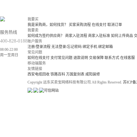
我要买
我是采购商，如何找货？
买家采购流程
在线支付
取消订单
我要卖
服务热线
如何成为签约供应商？
商家入驻流程
商家入驻标准
如何上传商品
400-828-0188
账户服务
注册/登录流程
无法登录/忘记密码
绑定手机
绑定邮箱
08:00-22:00
常见问题
周一至周日
如何在线支付
支付常见问题
退款说明
交易保障
联系方式
在线客服
移动端服务
友情链接
西安电缆回收
铁路百科
万国复刻表
咸阳装修
Copyright 远东买卖宝网络科技有限公司.All Rights Reserved.
苏ICP备2