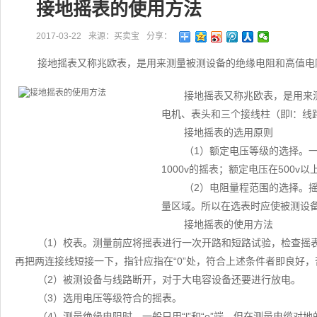
接地摇表的使用方法
2017-03-22
来源：买卖宝
分享：
接地摇表又称兆欧表，是用来测量被测设备的绝缘电阻和高值电
接地摇表又称兆欧表，是用来
电机、表头和三个接线柱（即l：线
接地摇表的选用原则
（1）额定电压等级的选择。一
1000v的摇表；额定电压在500v以上
（2）电阻量程范围的选择。
量区域。所以在选表时应使被测设
接地摇表的使用方法
（1）校表。测量前应将摇表进行一次开路和短路试验，检查摇表
再把两连接线短接一下，指针应指在“0”处，符合上述条件者即良好
（2）被测设备与线路断开，对于大电容设备还要进行放电。
（3）选用电压等级符合的摇表。
（4）测量绝缘电阻时，一般只用“l”和“e”端，但在测量电缆对