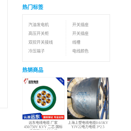
热门标签
汽油发电机
开关插座
高压开关柜
开关插座
双控开关接线
线槽
。
冷压端子
电线颜色
热销商品
远东电线电缆 厂家
上海上塑电线电缆0.6/1KV
450/750V KVV 二芯 国标
YJV22电力电缆 3*2.5