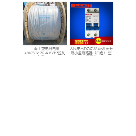
低压铜芯控制电缆
上海上塑电线电缆
人民电气DZ47-63系列 高分
450/750V ZR-KVVP2控制
断小型断路器（白色） 空
电缆 4*1.5
气开关