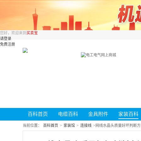
您好，欢迎来到
买卖宝
请登录
免费注册
百科首页
电缆百科
金具附件
家装百科
当前位置：
百科首页
>
家装馆
>
连接线
>
网线水晶头质量好坏判断方