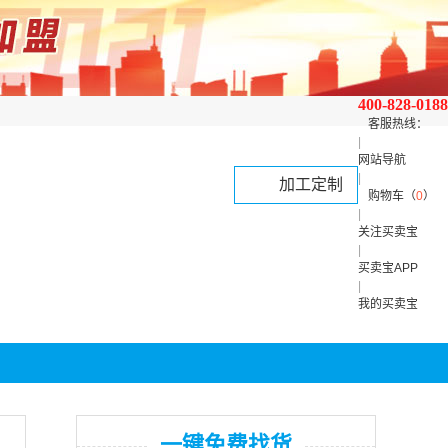
400-828-0188
客服热线：
|
网站导航
|
加工定制
购物车（
0
）
|
关注买卖宝
|
买卖宝APP
|
我的买卖宝
一键免费找货