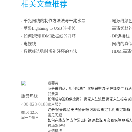
相关文章推荐
千兆网线的制作方法法与千兆水晶头的制作方法
电源线颜
·
·
苹果Lightning to USB 连接线
高清线材
·
·
如何辨别HDMI数据线的好坏
DP连接线
·
·
电视线
网线的真
·
·
数据线选购时辨别好坏的方法
HDMI高
·
·
我要买
我是采购商，如何找货？
买家采购流程
在线支付
取消
我要卖
服务热线
如何成为签约供应商？
商家入驻流程
商家入驻标准
如
400-828-0188
账户服务
注册/登录流程
无法登录/忘记密码
绑定手机
绑定邮箱
08:00-22:00
常见问题
周一至周日
如何在线支付
支付常见问题
退款说明
交易保障
联系
移动端服务
友情链接