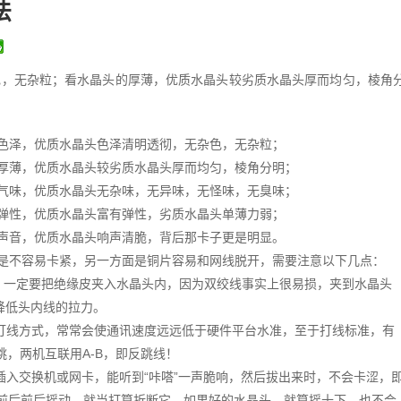
法
色，无杂粒；看水晶头的厚薄，优质水晶头较劣质水晶头厚而均匀，棱角
色泽，优质水晶头色泽清明透彻，无杂色，无杂粒；
厚薄，优质水晶头较劣质水晶头厚而均匀，棱角分明；
气味，优质水晶头无杂味，无异味，无怪味，无臭味；
弹性，优质水晶头富有弹性，劣质水晶头单薄力弱；
声音，优质水晶头响声清脆，背后那卡子更是明显。
是不容易卡紧，另一方面是铜片容易和网线脱开，需要注意以下几点：
，一定要把绝缘皮夹入水晶头内，因为双绞线事实上很易损，夹到水晶头
降低头内线的拉力。
打线方式，常常会使通讯速度远远低于硬件平台水准，至于打线标准，有
跳，两机互联用A-B，即反跳线！
插入交换机或网卡，能听到“咔嗒”一声脆响，然后拔出来时，不会卡涩，
前后前后摇动，就当打算折断它，如果好的水晶头，就算摇十下，也不会