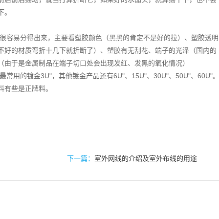
下。
很容易分得出来，主要看塑胶颜色（黑黑的肯定不是好的拉）、塑胶透明
不好的材质弯折十几下就折断了）、塑胶有无刮花、端子的光泽（国内的
（由于是金属制品在端子切口处会出现发红、发黑的氧化情况）
镀金3U"，其他镀金产品还有6U"、15U"、30U"、50U"、60U"
料有些是正牌料。
下一篇：
室外网线的介绍及室外布线的用途