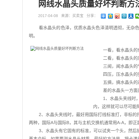
网线水晶头质量好坏判断方
2017-04-08
来源：买卖宝
分享：
看水晶头的色泽，优质水晶头色泽清明透彻，无杂
明。
一看，看水晶头的
二看，看水晶头的
三闻，闻水晶头的
四压，压水晶头的
五搞，搞水晶头的
差的水晶头一方面
1、水晶头夹线时
内，这样就可以尽可能
2、水晶头夹线时，最好用国际打线标准打，非标的
两种，国际A与国际B，其与主机交换机通常用A-A，即正
3、水晶头有它固有的标准，可以试夹一个头，然后
基本合标，如果要测水晶头材质，最好的方法是，把卡潢