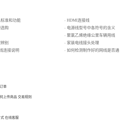
色标准和功能
HDMI连接线
·
的选购
电源线型号中各符号的含义
·
聚氯乙烯绝缘公里车辆用线
·
假辨别
家装电线接头处理
·
清线连接说明
如何检测制作好的网线是否通
·
订单
何上传商品
交易规则
方式
在线客服