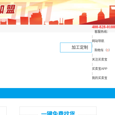
400-828-0188
客服热线：
|
网站导航
|
加工定制
购物车（
0
）
|
关注买卖宝
|
买卖宝APP
|
我的买卖宝
一键免费找货