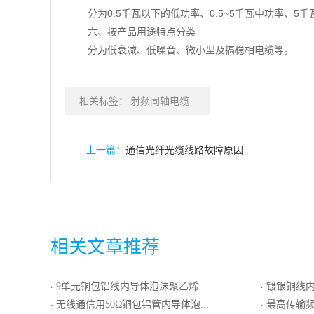
分为0.5千瓦以下的低功率、0.5~5千瓦中功率、5
六、按产品用途特点分类
分为低衰减、低噪音、微小型及搞稳相电缆等。
相关标签：
射频同轴电缆
上一篇：
通信光纤光缆线路故障原因
相关文章推荐
9单元铜包铝线内导体泡沫聚乙烯绝缘铝塑复合编织外导体低烟无卤阻燃聚烯烃护套集束同轴电缆
镀银铜线内导体实心聚全氟乙丙
·
·
无线通信用50Ω铜包铝管内导体泡沫聚乙烯绝缘环形皱纹铝管外导体阻燃聚乙烯护套同轴射频电缆
最高传输频率为16MHz
·
·