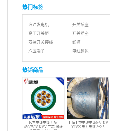
热门标签
汽油发电机
开关插座
高压开关柜
开关插座
双控开关接线
线槽
冷压端子
电线颜色
热销商品
远东电线电缆 厂家
上海上塑电线电缆0.6/1KV
450/750V KVV 二芯 国标
YJV22电力电缆 3*2.5