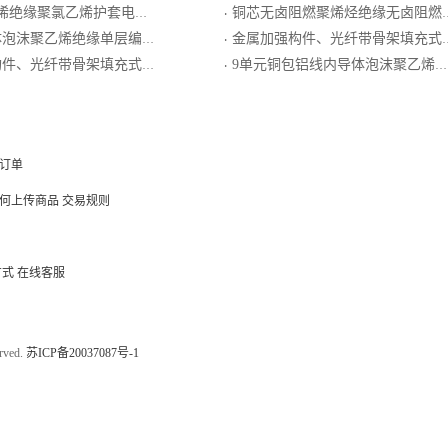
绝缘聚氯乙烯护套电话软线
铜芯无卤阻燃聚烯烃绝缘无卤阻燃聚烯烃护套成端电缆
·
单层编织屏蔽外导体低烟无卤阻燃聚烯烃护套局用同轴电缆
金属加强构件、光纤带骨架填充式、铝－聚乙烯粘结护套、纵包皱纹钢带铠装、聚局烯套通信用室外光缆
·
－聚乙烯粘结护套、单细圆钢丝铠装、聚乙烯套通信用室外光缆GYDGTS33
9单元铜包铝线内导体泡沫聚乙烯绝缘铝塑复合编织外导体聚乙烯护套集束同轴电缆
·
订单
何上传商品
交易规则
方式
在线客服
ved.
苏ICP备20037087号-1