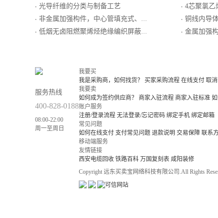
光导纤维的分类与制备工艺
4芯聚氯乙烯
·
·
非金属加强构件，中心管填充式、阻燃聚乙烯护套、自承式通信用室外光缆
铜线内导体泡沫聚乙烯绝缘
·
·
低烟无卤阻燃聚烯烃绝缘编织屏蔽低烟无卤阻燃聚烯烃护套最高传输频率100MHz(双工）数字通信用水平对绞电缆
金属加强构件、光纤带骨架填充式、钢
·
·
我要买
我是采购商，如何找货？
买家采购流程
在线支付
取消
我要卖
服务热线
如何成为签约供应商？
商家入驻流程
商家入驻标准
如
400-828-0188
账户服务
注册/登录流程
无法登录/忘记密码
绑定手机
绑定邮箱
08:00-22:00
常见问题
周一至周日
如何在线支付
支付常见问题
退款说明
交易保障
联系
移动端服务
友情链接
西安电缆回收
铁路百科
万国复刻表
咸阳装修
Copyright 远东买卖宝网络科技有限公司.All Rights Reser