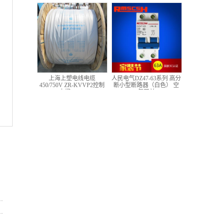
低压铜芯控制电缆
上海上塑电线电缆
人民电气DZ47-63系列 高分
450/750V ZR-KVVP2控制
断小型断路器（白色） 空
电缆 4*1.5
气开关