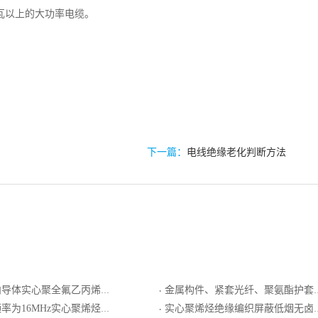
千瓦以上的大功率电缆。
下一篇：
电线绝缘老化判断方法
烯内层聚乙烯外层绝缘双层编织屏蔽外导体聚氯乙烯护套局用同轴电缆
金属构件、紧套光纤、聚氨酯护套室内设备互联用光缆GJIJU
·
实心聚烯烃绝缘聚氯乙烯护套屏蔽型xDSL传输的引入电缆
实心聚烯烃绝缘编织屏蔽低烟无卤阻燃聚烯烃护套最高传输频率16MHz数字通信用水平对绞电缆
·