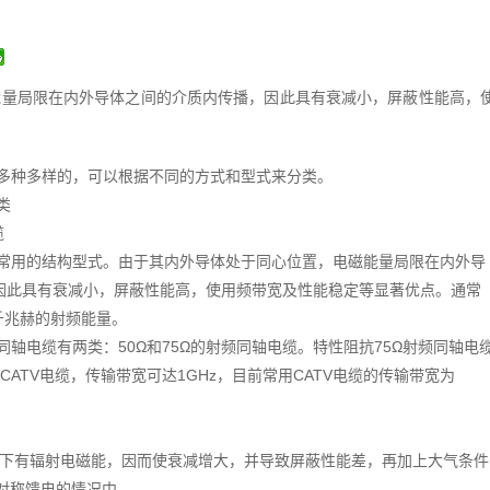
能量局限在内外导体之间的介质内传播，因此具有衰减小，屏蔽性能高，
多种多样的，可以根据不同的方式和型式来分类。
类
缆
常用的结构型式。由于其内外导体处于同心位置，电磁能量局限在内外导
因此具有衰减小，屏蔽性能高，使用频带宽及性能稳定等显著优点。通常
8千兆赫的射频能量。
同轴电缆有两类：50Ω和75Ω的射频同轴电缆。特性阻抗75Ω射频同轴电
CATV电缆，传输带宽可达1GHz，目前常用CATV电缆的传输带宽为
下有辐射电磁能，因而使衰减增大，并导致屏蔽性能差，再加上大气条件
对称馈电的情况中。