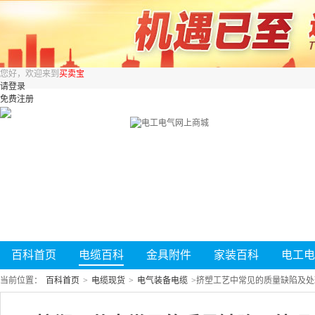
您好，欢迎来到
买卖宝
请登录
免费注册
百科首页
电缆百科
金具附件
家装百科
电工电
当前位置：
百科首页
>
电缆现货
>
电气装备电缆
>
挤塑工艺中常见的质量缺陷及处