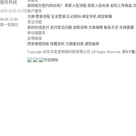
我要卖
服务热线
如何成为签约供应商？
商家入驻流程
商家入驻标准
如何上传商品
400-828-0188
账户服务
注册/登录流程
无法登录/忘记密码
绑定手机
绑定邮箱
08:00-22:00
常见问题
周一至周日
如何在线支付
支付常见问题
退款说明
交易保障
联系方式
在线客服
移动端服务
友情链接
西安电缆回收
铁路百科
万国复刻表
咸阳装修
Copyright 远东买卖宝网络科技有限公司.All Rights Reserved.
苏ICP备2