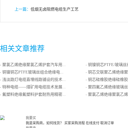
上一篇：
低烟无卤阻燃电缆生产工艺
相关文章推荐
聚氯乙烯绝缘聚氯乙烯护套汽车用软线
铜镍铜芯PTFE/玻璃丝组合绝缘镀镍圆铜线绕包屏蔽PT
·
·
铜镍铜芯PTFE玻璃丝组合绝缘电线电缆
铜芯交联聚乙烯绝缘聚乙烯护套铜带屏蔽
·
·
浅淡路灯电缆直埋线路铺设的技术要求
铜芯硅橡胶绝缘硅橡胶护套
·
·
特种电缆——煤矿用电缆技术发展趋势
聚四氟乙烯绝缘玻璃丝编织耐热用精密级S分度热
·
·
氟塑料绝缘氟塑料护套耐热用精密级热电偶N分度号补偿导线
聚氯乙烯绝缘聚氯乙烯护套多根软导体
·
·
我要买
我是采购商，如何找货？
买家采购流程
在线支付
取消订单