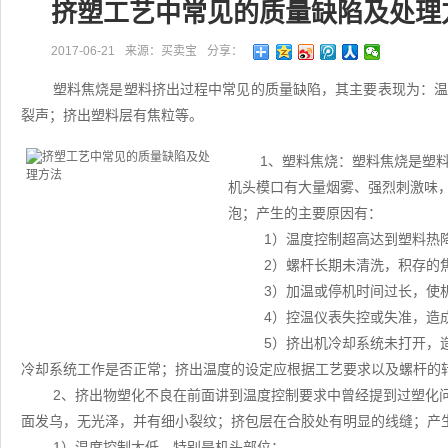
挤塑工艺中常见的质量缺陷及处理
2017-06-21
来源：买卖宝
分享：
塑料焦烧是塑料挤出过程中常见的质量缺陷，其主要表现为：
裂声；挤出塑料层有焦粒等。
1、塑料焦烧：塑料焦烧是塑
机头模口有大量烟雾、强烈刺激味
泡；产生的主要原因有：
1）温度控制超高达到塑料热
2）螺杆长期未清洗，积存的
3）加温或停机时间过长，使
4）控温仪表失控或失准，造
5）挤出机冷却系统未打开，
冷却系统工作是否正常；挤出温度的设定应根据工艺要求以及螺杆的
2、挤出物塑化不良在前面讲到温度控制要求中曾经提到过塑化
面发乌，无光泽，并有细小裂纹；挤包层在合胶处有明显的线缝；产
1）温度控制太低，特别是机头部位；