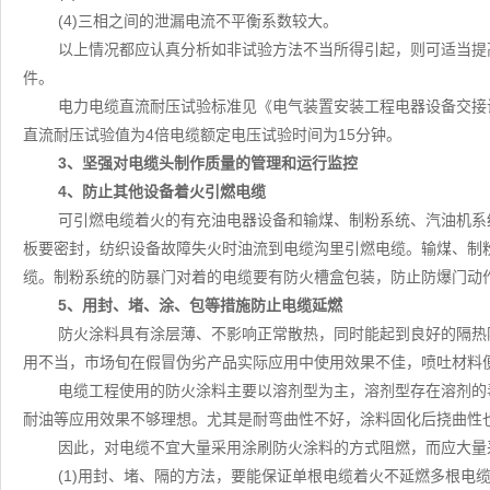
(4)三相之间的泄漏电流不平衡系数较大。
以上情况都应认真分析如非试验方法不当所得引起，则可适当提
件。
电力电缆直流耐压试验标准见《电气装置安装工程电器设备交接试验标
直流耐压试验值为4倍电缆额定电压试验时间为15分钟。
3、坚强对电缆头制作质量的管理和运行监控
4、防止其他设备着火引燃电缆
可引燃电缆着火的有充油电器设备和输煤、制粉系统、汽油机系
板要密封，纺织设备故障失火时油流到电缆沟里引燃电缆。输煤、制
缆。制粉系统的防暴门对着的电缆要有防火槽盒包装，防止防爆门动
5、用封、堵、涂、包等措施防止电缆延燃
防火涂料具有涂层薄、不影响正常散热，同时能起到良好的隔热
用不当，市场旬在假冒伪劣产品实际应用中使用效果不佳，喷吐材料
电缆工程使用的防火涂料主要以溶剂型为主，溶剂型存在溶剂的
耐油等应用效果不够理想。尤其是耐弯曲性不好，涂料固化后挠曲性
因此，对电缆不宜大量采用涂刷防火涂料的方式阻燃，而应大量
(1)用封、堵、隔的方法，要能保证单根电缆着火不延燃多根电