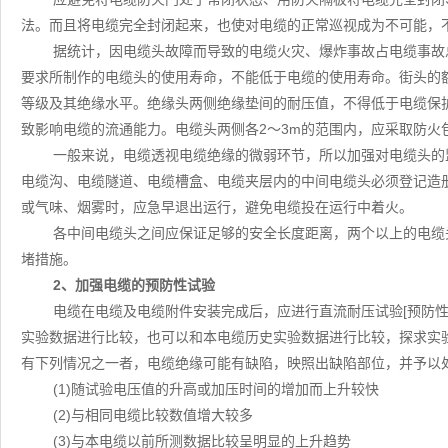
法。而且将电缆完全封闭起来，也使对电缆的正常巡视成为不可能，
据统计，因电缆头故障而导致的电缆火灾、爆炸事故占电缆事故
要求所制作的电缆头的使用寿命，不能低于电缆的使用寿命。街头的
等级及其绝缘水平。绝缘头两侧绝缘垫间的耐压值，不得低于电缆保
致影响电缆的流通能力。电缆头两侧各2～3m的范围内，应采取防火
一般来说，电缆透视电缆绝缘的微弱环节，所以加强对电缆头的
电缆沟、电缆隧道、电缆槽盒、电缆夹层内的中间电缆头必须登记造
或气味、烟雾时，应急早退出运行，避免电缆投在运行中着火。
各中间电缆头之间应保证足够的安全长度距离，两个以上的电缆
堵措施。
2、加强电缆的预防性试验
电缆在电缆及电缆附件安装完成后，应进行直流耐压试验[预防
实验数据进行比较，也可以和本电缆历史实验数据进行比较，探求实
有下列情况之一者，电缆绝缘可能有缺陷，映照出缺陷部位，并予以
(1)随试验电压值的升高或加压时间的增加而上升较快
(2)与相同电缆比较数值增大较多
(3)与本电缆以前所测数据比较呈明显的上升趋势