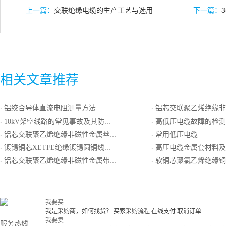
上一篇：
交联绝缘电缆的生产工艺与选用
下一篇：
相关文章推荐
铝绞合导体直流电阻测量方法
铝芯交联聚乙烯绝缘非磁性金属带铠装聚
·
·
10kV架空线路的常见事故及其防范措施
高低压电缆故障的检测
·
·
铝芯交联聚乙烯绝缘非磁性金属丝铠装聚氯乙烯护套电力电缆
常用低压电缆
·
·
镀锡铜芯XETFE绝缘镀锡圆铜线编织屏蔽FEP护套轻型电线电缆
高压电缆金属套材料及
·
·
铝芯交联聚乙烯绝缘非磁性金属带铠装聚氯乙烯护套电力电缆
软铜芯聚氯乙烯绝缘铜带屏蔽聚氯
·
·
我要买
我是采购商，如何找货？
买家采购流程
在线支付
取消订单
我要卖
服务热线