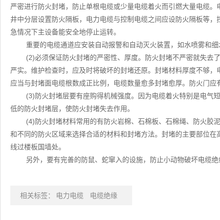
严密进行防火封堵，防止单根电缆或少量电缆着火而引燃大量电缆。电
井中分层设置防火隔板，电力电缆与控制电缆之间应设防火隔板等，
急情况下主设备能安全地停止运转。
重要的电缆通道应安装自动报警和自动灭火装置，如水喷雾和细
(2)必须保证防火封堵的严密性、厚度。防火封堵不严密就失去
严实。维护检查时，应及时将破坏的封堵还原。封堵材料厚度不够，
应当与封堵面电缆根数成正比例，电缆数量愈多封堵愈厚。防火门应
(3)防火封堵层要有座购得机械强度。因为电缆着火特别是电气
低的防火封堵层，使防火封堵失去作用。
(4)防火封堵材料常用的有防火岩棉、石棉板、石棉绳、防火胶
和不同的防火区域来选择合适的材料和封堵方法。封堵的主要部位在
线过楼板国墙处。
另外，要有完善的防鼠、蛇窜入的设施，防止小动物破坏电缆绝
相关标签：
电力电缆
电缆绝缘