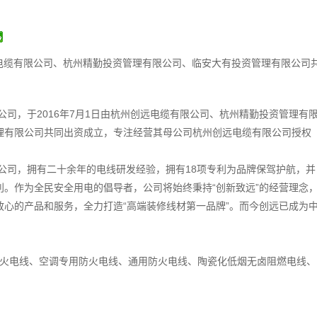
远电缆有限公司、杭州精勤投资管理有限公司、临安大有投资管理有限公司
公司，于2016年7月1日由杭州创远电缆有限公司、杭州精勤投资管理有
理有限公司共同出资成立，专注经营其母公司杭州创远电缆有限公司授权
公司，拥有二十余年的电线研发经验，拥有18项专利为品牌保驾护航，并
利。作为全民安全用电的倡导者，公司将始终秉持“创新致远”的经营理念
放心的产品和服务，全力打造“高端装修线材第一品牌”。而今创远已成为
火电线、空调专用防火电线、通用防火电线、陶瓷化低烟无卤阻燃电线、