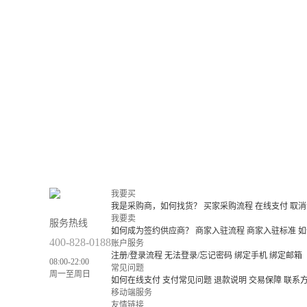
我要买
我是采购商，如何找货？
买家采购流程
在线支付
取消
我要卖
服务热线
如何成为签约供应商？
商家入驻流程
商家入驻标准
如
400-828-0188
账户服务
注册/登录流程
无法登录/忘记密码
绑定手机
绑定邮箱
08:00-22:00
常见问题
周一至周日
如何在线支付
支付常见问题
退款说明
交易保障
联系
移动端服务
友情链接