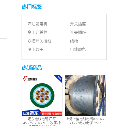
热门标签
汽油发电机
开关插座
高压开关柜
开关插座
双控开关接线
线槽
冷压端子
电线颜色
热销商品
远东电线电缆 厂家
上海上塑电线电缆0.6/1KV
450/750V KVV 二芯 国标
YJV22电力电缆 3*2.5