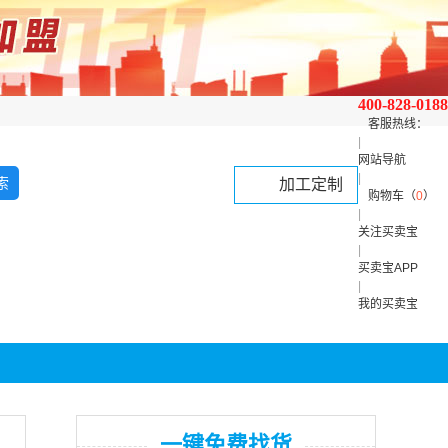
400-828-0188
客服热线：
|
网站导航
|
加工定制
购物车（
0
）
|
关注买卖宝
|
买卖宝APP
|
我的买卖宝
一键免费找货