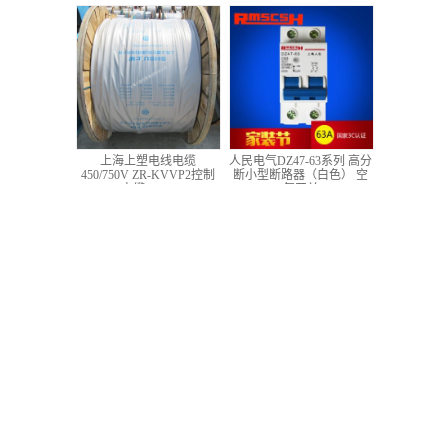
低压铜芯控制电缆
上海上塑电线电缆
人民电气DZ47-63系列 高分
450/750V ZR-KVVP2控制
断小型断路器（白色） 空
电缆 4*1.5
气开关