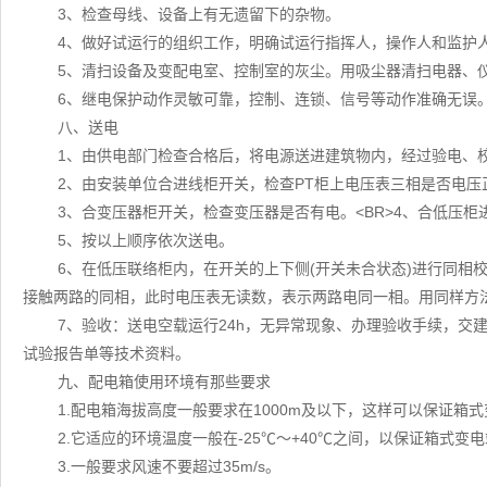
3、检查母线、设备上有无遗留下的杂物。
4、做好试运行的组织工作，明确试运行指挥人，操作人和监护
5、清扫设备及变配电室、控制室的灰尘。用吸尘器清扫电器、
6、继电保护动作灵敏可靠，控制、连锁、信号等动作准确无误
八、送电
1、由供电部门检查合格后，将电源送进建筑物内，经过验电、
2、由安装单位合进线柜开关，检查PT柜上电压表三相是否电压
3、合变压器柜开关，检查变压器是否有电。<BR>4、合低压
5、按以上顺序依次送电。
6、在低压联络柜内，在开关的上下侧(开关未合状态)进行同相
接触两路的同相，此时电压表无读数，表示两路电同一相。用同样方
7、验收：送电空载运行24h，无异常现象、办理验收手续，交
试验报告单等技术资料。
九、配电箱使用环境有那些要求
1.配电箱海拔高度一般要求在1000m及以下，这样可以保证箱
2.它适应的环境温度一般在-25℃～+40℃之间，以保证箱式变
3.一般要求风速不要超过35m/s。