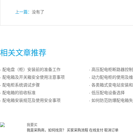
上一篇：
没有了
相关文章推荐
配电盘（柜）安装前的准备工作
高压配电柜断路器控制回
·
·
配电箱及开关箱安全使用注意事项
动力配电柜的使用及维
·
·
配电柜系统调试步骤
各类箱式变电站安装和
·
·
配电箱的验收标准
低压配电设备选择
·
·
配电箱安装规范及使用安全事项
如何防范防爆配电箱失
·
·
我要买
我是采购商，如何找货？
买家采购流程
在线支付
取消订单