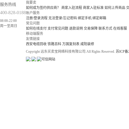
我要卖
服务热线
如何成为签约供应商？
商家入驻流程
商家入驻标准
如何上传商品
400-828-0188
账户服务
注册/登录流程
无法登录/忘记密码
绑定手机
绑定邮箱
08:00-22:00
常见问题
周一至周日
如何在线支付
支付常见问题
退款说明
交易保障
联系方式
在线客服
移动端服务
友情链接
西安电缆回收
铁路百科
万国复刻表
咸阳装修
Copyright 远东买卖宝网络科技有限公司.All Rights Reserved.
苏ICP备2