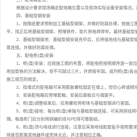
根据设计要求现场确定配电箱位置以及现场实际设备安装情况，
四、基础型钢安装
1、按图纸要求预制加工基础型钢架，并做好防腐处理，按施工
平、找正后将基础型钢架、预埋铁件、垫片用电焊焊牢。最终基础型钢
2、基础型钢接地：基础型钢安装完毕后，应将接地线与基础型
靠连接。并做好防腐处理。
五、配电柜(盘)安装
1、柜(盘)安装：应按施工图的布置，将配电柜按照顺序逐一就
用加垫铁的方法解决，但不可超过三片，并焊接牢固。成列柜(盘)各
施工规范的规定。
2、挂墙式的配电箱可采用膨胀螺栓固定在墙上，但空心砖或砌
3、安装配电箱应预埋套箱，安装后面板应与墙面平。
4、柜(盘)调整结束后，应用螺栓将柜体与基础型钢进行紧固。
5、柜(盘)接地：每台柜(盘)单独与基础型钢连接，可采用铜线
理。每扇柜门应分别用铜编织线与PE排可靠联结。
6、柜(盘)顶与母线进行连接，注意应采用母线配套扳手按照要
排是否距离其他器件或壳体太近，并注意相位正确。