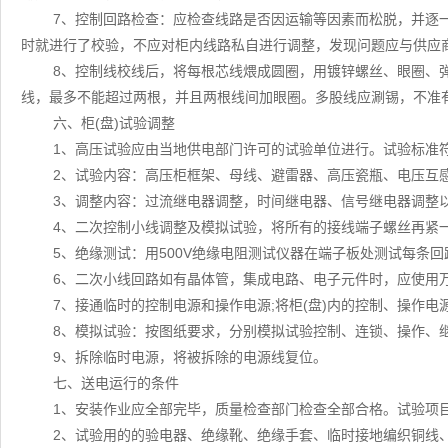
7、控制回路检查：应检查线路是否因运输等因素而松脱，并逐一
时就进行了校验，不应对柜内线路私自进行调整，发现问题应与供应
8、控制线校线后，将每根芯线煨成圆圈，用镀锌螺丝、眼圈、
线，最多不能超过两根，并且两根线间加眼圈。多股线应涮锡，不准
六、柜(盘)试验调整
1、高压试验应由当地供电部门许可的试验单位进行。试验标准
2、试验内容：高压柜框架、母线、避雷器、高压瓷瓶、电压互
3、调整内容：过流继电器调整，时间继电器、信号继电器调整
4、二次控制小线调整及模拟试验，将所有的接线端子螺丝再紧
5、绝缘测试：用500V绝缘电阻测试仪器在端子板处测试每条回
6、二次小线回路如有晶体管，集成电路、电子元件时，应使用
7、接通临时的控制电源和操作电源;将柜(盘)内的控制、操作
8、模拟试验：按图纸要求，分别模拟试验控制、连锁、操作、
9、拆除临时电源，将被拆除的电源线复位。
七、送电运行的条件
1、安装作业应全部完毕，质量检查部门检查全部合格。试验项
2、试验用的的验电器、绝缘靴、绝缘手套、临时接地编织铜线