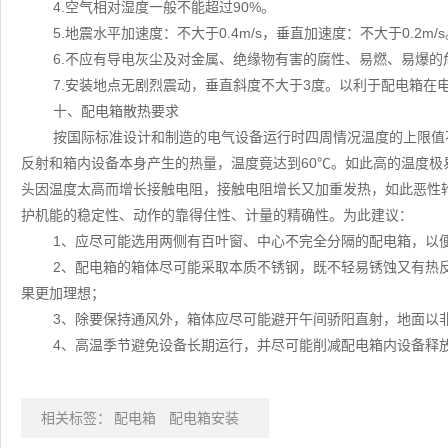
4.空气相对湿度一般不能超过90%。
5.地震水平加速度：不大于0.4m/s，垂直加速度：不大于0.2m/s
6.不应有导电灰尘及对金属、绝缘物有害的腐性、易燃、易爆
7.安装地点无剧烈震动，垂直斜度不大于3度。以利于配电箱在
十、配电箱散热要求
按国际标准设计和制造的电气设备运行时四周情况温度的上限值
反射和箱内设备本身产生的热量，温度竟达到60℃。如此高的温度极
头因温度太高而增长接触电阻，接触电阻增长又加重发热，如此恶性
护机能的稳定性、动作的靠得住性、计量的精确性。为此建议：
1、应尽可能选用两侧有百叶窗、中心不完全分隔的配电箱，以
2、配电箱的箱体尽可能采取本质不锈钢，既不轻易锈蚀又有热
果更加理想；
3、除要保持通风外，箱体应尽可能避开午间骄阳直射，地面以
4、高温季节避免设备长期运行，并尽可能削减配电箱内设备释
相关标签：
配电箱
配电箱安装