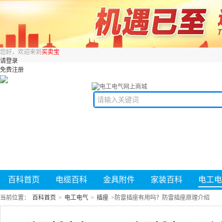
您好，欢迎来到
买卖宝
请登录
免费注册
百科首页
电缆百科
金具附件
家装百科
电工电
当前位置：
百科首页
>
电工电气
>
插座
>
防雷插座有用吗？防雷插座原理介绍