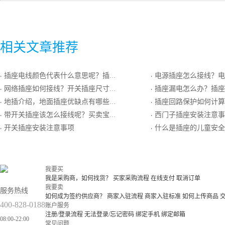
相关文章推荐
插座电线颜色代表什么意思呢？插座接线方法介绍
电源插座怎么接线？电源插
·
·
网络插座如何接线？开关插座尺寸介绍
插座漏电怎么办？插座漏电
·
·
地插介绍，地面插座优缺点有哪些？
插座回路保护如何计算
·
·
带开关插座该怎么接线呢？买卖宝教您几招轻松搞定
西门子插座安装注意事项介绍
·
·
开关插座安装注意事项
什么是插座的儿童安全保护门 儿童安全
·
·
我要买
我是采购商，如何找货？
买家采购流程
在线支付
取消订单
我要卖
服务热线
如何成为签约供应商？
商家入驻流程
商家入驻标准
如何上传商品
400-828-0188
账户服务
注册/登录流程
无法登录/忘记密码
绑定手机
绑定邮箱
08:00-22:00
常见问题