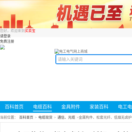
您好，欢迎来到
买卖宝
请登录
免费注册
百科首页
电缆百科
金具附件
家装百科
电工电
当前位置：
百科首页
>
电缆现货
>
通信、光缆
>
金属构件、松套光纤、低烟无卤护套