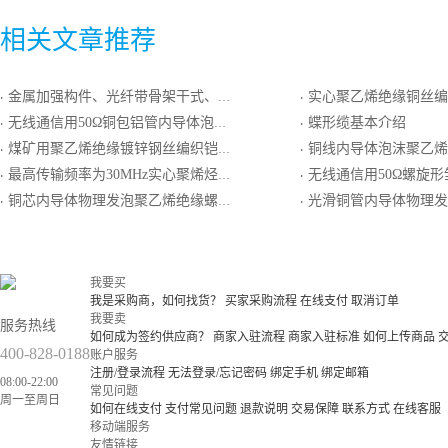
相关文章推荐
金属加强构件、光纤带骨架干式、钢－聚乙烯粘结护套、双细圆钢丝铠装、聚乙烯套通信用室外光缆
实心聚乙烯绝缘铜丝编织外导体聚氯乙
·
·
无线通信用50Ω铜包铝管内导体泡沫聚乙烯绝缘环形皱纹铜管外导体聚乙烯护套同轴射频电缆
蝶形缆基本介绍
·
·
煤矿用聚乙烯绝缘镀锌钢丝编织铠装聚氯乙烯护套通信电缆
铜线内导体泡沫聚乙烯绝缘标准屏蔽外导体低烟无卤阻
·
·
最高传输频率为30MHz实心聚烯烃绝缘聚氯乙烯护套非屏蔽加强型xDSL传输的引入电缆
无线通信用50Ω螺旋形皱纹铜管内导体泡沫聚乙烯绝缘环形皱纹铜管
·
·
铜芯内导体物理发泡聚乙烯绝缘螺旋形皱纹外导体阻燃聚乙烯护套超柔射频同轴电缆
光滑铜管内导体物理发泡聚乙烯绝缘环形皱纹铜管外导体阻燃聚乙烯护套漏泄
·
·
我要买
我是采购商，如何找货？
买家采购流程
在线支付
取消订单
我要卖
服务热线
如何成为签约供应商？
商家入驻流程
商家入驻标准
如何上传商品
400-828-0188
账户服务
注册/登录流程
无法登录/忘记密码
绑定手机
绑定邮箱
08:00-22:00
常见问题
周一至周日
如何在线支付
支付常见问题
退款说明
交易保障
联系方式
在线客服
移动端服务
友情链接