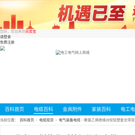
您好，欢迎来到
买卖宝
请登录
免费注册
百科首页
电缆百科
金具附件
家装百科
电工电
当前位置：
百科首页
>
电缆现货
>
电气装备电缆
>
聚氯乙烯绝缘对绞铝塑复合带双