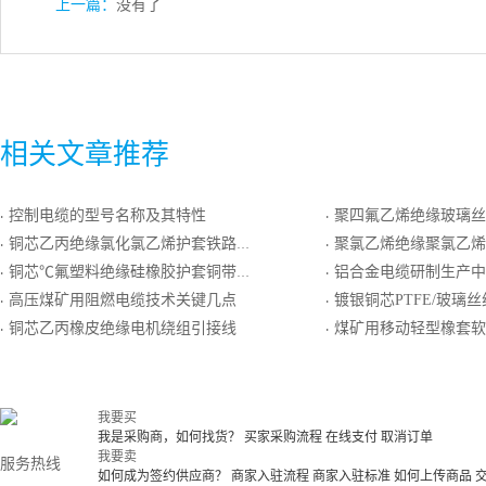
上一篇：
没有了
相关文章推荐
控制电缆的型号名称及其特性
聚四氟乙烯绝缘玻璃丝编织耐热用精密级N
·
·
铜芯乙丙绝缘氯化氯乙烯护套铁路电缆
聚氯乙烯绝缘聚氯乙烯护套一般用精密级K
·
·
铜芯℃氟塑料绝缘硅橡胶护套铜带屏蔽控制电缆
铝合金电缆研制生产中要解
·
·
高压煤矿用阻燃电缆技术关键几点
镀银铜芯PTFE/玻璃丝组合绝缘镀银圆铜线绕包屏蔽
·
·
铜芯乙丙橡皮绝缘电机绕组引接线
煤矿用移动轻型橡套软
·
·
我要买
我是采购商，如何找货？
买家采购流程
在线支付
取消订单
我要卖
服务热线
如何成为签约供应商？
商家入驻流程
商家入驻标准
如何上传商品