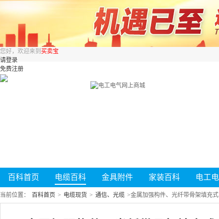
您好，欢迎来到
买卖宝
请登录
免费注册
百科首页
电缆百科
金具附件
家装百科
电工电
当前位置：
百科首页
>
电缆现货
>
通信、光缆
>
金属加强构件、光纤带骨架填充式