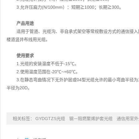
3.允许压扁力(N/100mm）：短期≧1000；长期≧300。
产品用途
适用于管道、光缆沟、非自承式架空等常规敷设方式的通信接入
楼道竖井布线用光缆。
使用要求
1.光缆的安装温度不低于-15℃。
2.使用温度范围在-20℃~+60℃。
3.在静态弯曲情况下无外护层或04型光缆允许的最小弯曲半径为
半径为20D。
相关标签：
GYDGTZS光缆
钢－阻燃聚烯护套光缆
通信用室外