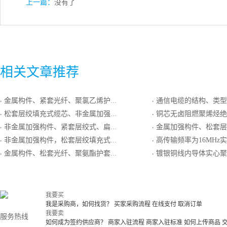
上一篇：
没有了
相关文章推荐
金属构件、紧套光纤、聚氯乙烯护套室内配线光缆GJPJV
通信电缆的结构、类型
·
·
松套层绞填充式缆芯、非金属加强件、聚乙烯护套微型自承式通信用室外光缆
铜芯无卤阻燃聚烯烃绝缘无卤阻燃聚烯烃护
·
·
非金属加强构件、紧套层绞式、扁平型、阻燃护套室内光缆
金属加强构件、松套层绞填充式、钢－聚乙烯
·
·
非金属加强构件，松套层绞填充式、耐电痕护套、自承式通信用室外光缆
高传输频率为16MHz实心聚烯烃绝缘阻燃聚烯烃护套屏
·
·
金属构件、松套光纤、聚氨酯护套室内配线光缆GJPU
镀银铜线内导体实心聚全氟乙丙烯内层聚乙烯外层绝缘单层编织屏蔽
·
·
我要买
我是采购商，如何找货？
买家采购流程
在线支付
取消订单
我要卖
服务热线
如何成为签约供应商？
商家入驻流程
商家入驻标准
如何上传商品