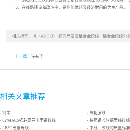
3．在线路建设和改造中，是性能优越又经济耐用的优良产品。
相关标签：
JLHA2/G1B
钢芯高强度铝合金绞线
铝合金绞线分
上一篇：
没有了
相关文章推荐
铜带
氧化膜线
·
·
62%IACS钢芯高导电率铝绞线
特强钢芯软铝型线绞线
·
·
LBY2硬铜母线
束线、绞线的质量标准
·
·