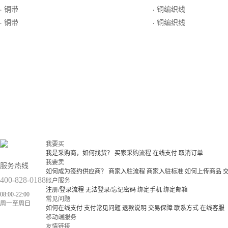
铜带
铜编织线
·
·
铜带
铜编织线
·
·
我要买
我是采购商，如何找货？
买家采购流程
在线支付
取消订单
我要卖
服务热线
如何成为签约供应商？
商家入驻流程
商家入驻标准
如何上传商品
400-828-0188
账户服务
注册/登录流程
无法登录/忘记密码
绑定手机
绑定邮箱
08:00-22:00
常见问题
周一至周日
如何在线支付
支付常见问题
退款说明
交易保障
联系方式
在线客服
移动端服务
友情链接