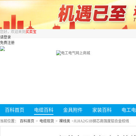
您好，欢迎来到
买卖宝
请登录
免费注册
百科首页
电缆百科
金具附件
家装百科
电工电
当前位置：
百科首页
>
电缆现货
>
裸线类
>
JLHA2/G1B钢芯高强度铝合金绞线