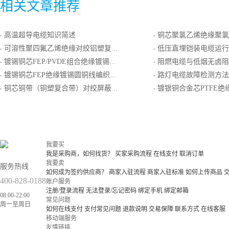
相关文章推荐
高温超导电缆知识简述
铜芯聚氯乙烯绝缘聚氯乙烯
·
·
可溶性聚四氟乙烯绝缘对绞铝塑复合带双层分屏蔽和单层总屏蔽氟塑料护套耐热用精密级K分度热电偶用补偿电缆
低压直埋铠装电缆运行
·
·
镀锡铜芯FEP/PVDE组合绝缘镀锡圆铜线编织屏蔽FEP护套电线电缆
阻燃电缆与低烟无卤阻
·
·
镀锡铜芯FEP绝缘镀锡圆铜线编织屏蔽电线电缆
路灯电缆故障检测方法
·
·
铜芯铜带（铜塑复合带）对绞屏蔽聚氯乙烯绝缘聚氯乙烯护套双钢带铠装计算机电缆
镀银铜合金芯PTFE绝缘镀银圆铜线绕包屏蔽P
·
·
我要买
我是采购商，如何找货？
买家采购流程
在线支付
取消订单
我要卖
服务热线
如何成为签约供应商？
商家入驻流程
商家入驻标准
如何上传商品
400-828-0188
账户服务
注册/登录流程
无法登录/忘记密码
绑定手机
绑定邮箱
08:00-22:00
常见问题
周一至周日
如何在线支付
支付常见问题
退款说明
交易保障
联系方式
在线客服
移动端服务
友情链接