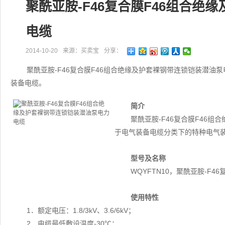
聚酰亚胺-F46复合膜F46组合
电缆
2014-10-20
来源：买卖宝
分享：
聚酰亚胺-F46复合膜F46组合绝缘及护套裸钢带连锁铠装潜油泵
装备电缆。
简介
聚酰亚胺-F46复合膜F46组
于电气装备电缆分类下的特种电气
型号及名称
WQYFTN10，聚酰亚胺-F
使用特性
1．额定电压：1.8/3kV、3.6/6kV；
2．电缆最低敷设温度-30℃；