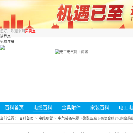
您好，欢迎来到
买卖宝
请登录
免费注册
百科首页
电缆百科
金具附件
家装百科
电工电
当前位置：
百科首页
>
电缆现货
>
电气装备电缆
>
聚酰亚胺-F46复合膜F46组