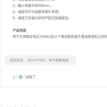
3．最小弯曲半径500mm；
4．电缆平行与油管并绑扎牢固；
5．电缆下井或升井时严防打扭或碰伤。
产品用途
用于交流额定电压3.6/6kV及以下潜油泵机组于潜油泵电机之间
相关标签：
WQYFTN10
电气装备电缆
上一篇：
没有了