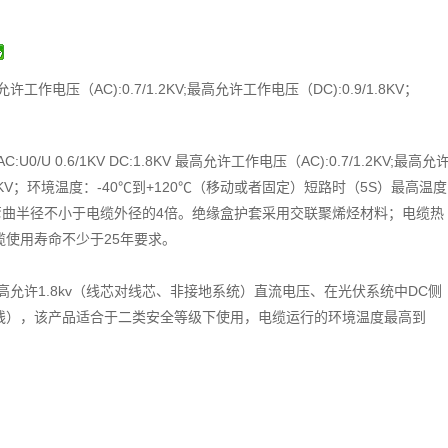
高允许工作电压（AC):0.7/1.2KV;最高允许工作电压（DC):0.9/1.8KV；
0/U 0.6/1KV DC:1.8KV 最高允许工作电压（AC):0.7/1.2KV;最高允
1.8KV；环境温度：-40℃到+120℃（移动或者固定）短路时（5S）最高温度
弯曲半径不小于电缆外径的4倍。绝缘盒护套采用交联聚烯烃材料；电缆热
缆使用寿命不少于25年要求。
高允许1.8kv（线芯对线芯、非接地系统）直流电压、在光伏系统中DC侧
线），该产品适合于二类安全等级下使用，电缆运行的环境温度最高到