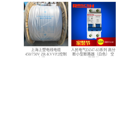
低压铜芯控制电缆
上海上塑电线电缆
人民电气DZ47-63系列 高分
450/750V ZR-KVVP2控制
断小型断路器（白色） 空
电缆 4*1.5
气开关