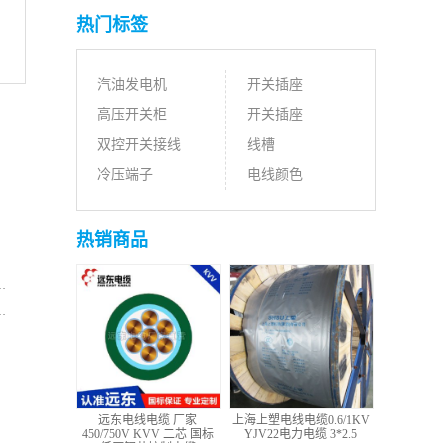
热门标签
汽油发电机
开关插座
高压开关柜
开关插座
双控开关接线
线槽
冷压端子
电线颜色
热销商品
远东电线电缆 厂家
上海上塑电线电缆0.6/1KV
450/750V KVV 二芯 国标
YJV22电力电缆 3*2.5