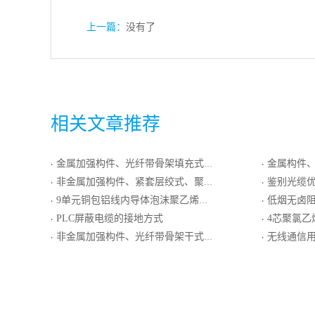
上一篇：
没有了
相关文章推荐
金属加强构件、光纤带骨架填充式、铝－聚乙烯粘结护套、单细圆钢丝铠装、聚乙烯套通信用室外光缆
金属构件、紧套光
·
·
非金属加强构件、紧套层绞式、聚乙烯护套通信用移动光缆
鉴别光缆
·
·
9单元铜包铝线内导体泡沫聚乙烯绝缘铝塑复合编织外导体低烟无卤阻燃聚烯烃护套集束同轴电缆
低烟无卤阻燃聚烯烃绝缘聚
·
·
PLC屏蔽电缆的接地方式
4芯聚氯乙烯绝
·
·
非金属加强构件、光纤带骨架干式、阻燃聚烯烃护套通信用室外光缆
无线通信用50Ω铜包铝线导
·
·