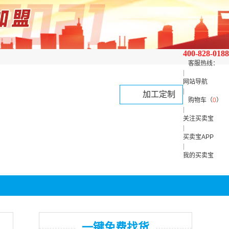
400-828-0188
客服热线：
|
网站导航
|
加工定制
购物车（
0
）
|
关注买卖宝
|
买卖宝APP
|
我的买卖宝
一键免费找货