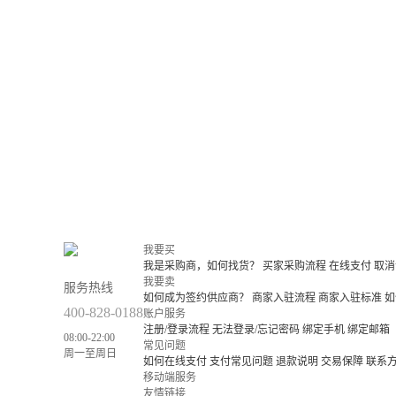
我要买
我是采购商，如何找货？
买家采购流程
在线支付
取消
我要卖
服务热线
如何成为签约供应商？
商家入驻流程
商家入驻标准
如
400-828-0188
账户服务
注册/登录流程
无法登录/忘记密码
绑定手机
绑定邮箱
08:00-22:00
常见问题
周一至周日
如何在线支付
支付常见问题
退款说明
交易保障
联系
移动端服务
友情链接