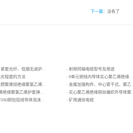
下一篇：
没有了
纤、低烟无卤护套室内分支光缆GJBJH
射频同轴电缆型号及用途
·
优劣程度的方法
8单元铜线内导体实心聚乙烯绝缘双层编织屏蔽外导体低烟无卤阻燃聚烯烃护套集束局用同轴电缆
·
氯乙烯护套最高传输频率16MHz数字通信用主干对绞电缆
金属加强构件、中心管干式、聚乙护套通信用室外光缆
·
缘聚氯乙烯护套弹簧形电话软线
实心聚乙烯绝缘铜丝编织外导体聚氯乙烯护套射频同轴电缆
·
体泡沫聚乙烯绝缘铝塑复合编织外导体聚氯乙烯护套同轴射频电缆
矿用通信电缆
·