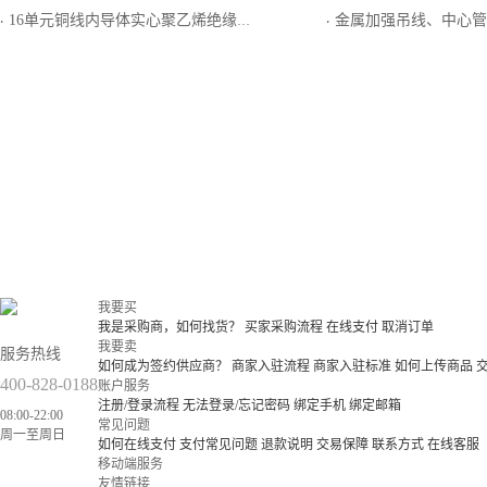
16单元铜线内导体实心聚乙烯绝缘单层编织屏蔽外导体聚氯乙烯护套集束局用同轴电缆
金属加强吊线、中心管填充式、钢－聚乙烯粘结护套“8
·
·
我要买
我是采购商，如何找货？
买家采购流程
在线支付
取消订单
我要卖
服务热线
如何成为签约供应商？
商家入驻流程
商家入驻标准
如何上传商品
400-828-0188
账户服务
注册/登录流程
无法登录/忘记密码
绑定手机
绑定邮箱
08:00-22:00
常见问题
周一至周日
如何在线支付
支付常见问题
退款说明
交易保障
联系方式
在线客服
移动端服务
友情链接