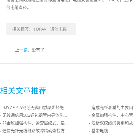
倍电缆直径。
相关标签：
HJPAV
通信电缆
上一篇：
没有了
相关文章推荐
HJYZVP-A铜芯无卤阻燃聚烯烃绝缘聚氯乙烯护套屏蔽型局用对称电缆
造成光纤衰减的主要因
·
·
无线通信用50Ω铜包铝管内导体泡沫聚乙烯绝缘环形皱纹铜管外导体阻燃聚乙烯护套同轴射频电缆
金属加强构件、中心管填充式、聚乙
·
·
非金属加强构件、紧套层绞式、扁平型、阻燃护套室内光缆
浅析双绞线的类别和故
·
·
通信光纤光缆线路故障精确查找方法
基带电缆
·
·