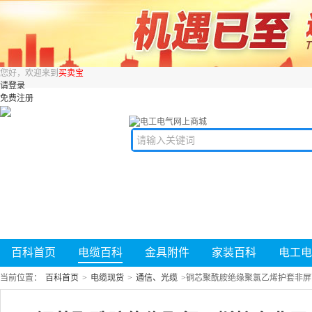
您好，欢迎来到
买卖宝
请登录
免费注册
百科首页
电缆百科
金具附件
家装百科
电工电
当前位置：
百科首页
>
电缆现货
>
通信、光缆
>
铜芯聚酰胺绝缘聚氯乙烯护套非屏